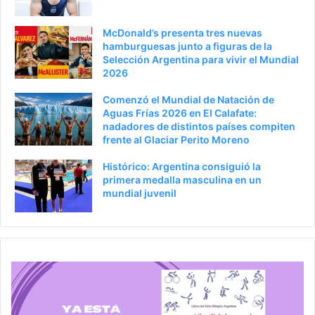
r
á
i
g
McDonald’s presenta tres nuevas
o
i
hamburguesas junto a figuras de la
Selección Argentina para vivir el Mundial
r
n
2026
a
Comenzó el Mundial de Natación de
Aguas Frías 2026 en El Calafate:
nadadores de distintos países compiten
frente al Glaciar Perito Moreno
Histórico: Argentina consiguió la
primera medalla masculina en un
mundial juvenil