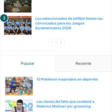
Los seleccionados de sóftbol tienen los
convocados para los Juegos
Suramericanos 2026
P
S
a
i
g
g
Popular
Reciente
i
u
n
i
a
e
10 Pokémon inspirados en deportes
a
n
n
t
t
e
Las claves del fallo que condenó a
e
p
Federico Molinari por grooming