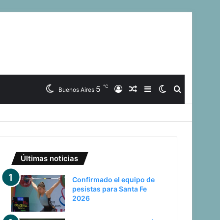
℃
5
Iniciar
Artículo
Barra
Switch
Buscar
Buenos Aires
Sesión
Aleatorio
Lateral
skin
Últimas noticias
Confirmado el equipo de
pesistas para Santa Fe
2026