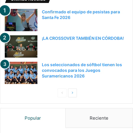
Confirmado el equipo de pesistas para
Santa Fe 2026
¡LA CROSSOVER TAMBIÉN EN CÓRDOBA!
Los seleccionados de sóftbol tienen los
convocados para los Juegos
Suramericanos 2026
P
S
a
i
g
g
Popular
Reciente
i
u
n
i