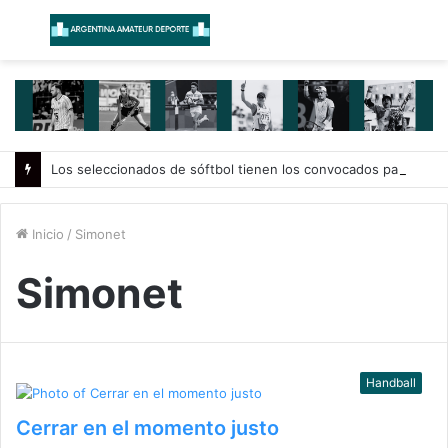
Menú
B
Los seleccionados de sóftbol tienen los convocados para los Juegos Suramericanos 2026
Inicio
/
Simonet
Simonet
Handball
Cerrar en el momento justo