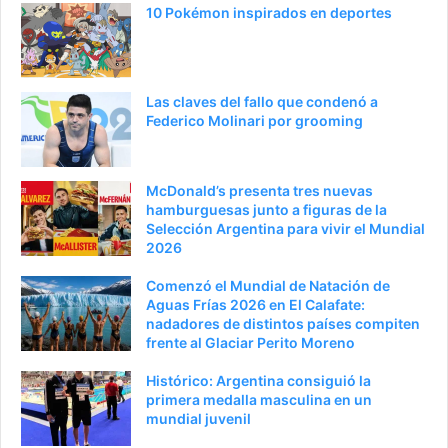
a
e
10 Pokémon inspirados en deportes
a
n
n
t
t
e
Las claves del fallo que condenó a
e
p
Federico Molinari por grooming
r
á
i
g
McDonald’s presenta tres nuevas
o
i
hamburguesas junto a figuras de la
Selección Argentina para vivir el Mundial
r
n
2026
a
Comenzó el Mundial de Natación de
Aguas Frías 2026 en El Calafate:
nadadores de distintos países compiten
frente al Glaciar Perito Moreno
Histórico: Argentina consiguió la
primera medalla masculina en un
mundial juvenil