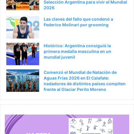
Selección Argentina para vivir el Mundial
r
á
2026
i
g
Las claves del fallo que condenó a
o
i
Federico Molinari por grooming
r
n
a
Histórico: Argentina consiguió la
primera medalla masculina en un
mundial juvenil
Comenzó el Mundial de Natación de
Aguas Frías 2026 en El Calafate:
nadadores de distintos países compiten
frente al Glaciar Perito Moreno