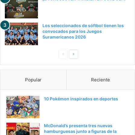
Los seleccionados de sóftbol tienen los
convocados para los Juegos
Suramericanos 2026
P
S
a
i
g
g
Popular
Reciente
i
u
n
i
a
e
10 Pokémon inspirados en deportes
a
n
n
t
t
e
McDonald’s presenta tres nuevas
e
p
hamburguesas junto a figuras de la