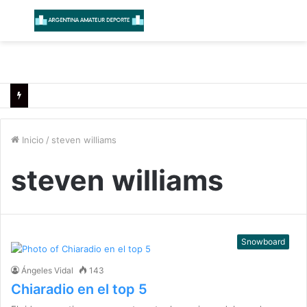
Menú
B
Inicio
/
steven williams
steven williams
Snowboard
Ángeles Vidal
143
Chiaradio en el top 5