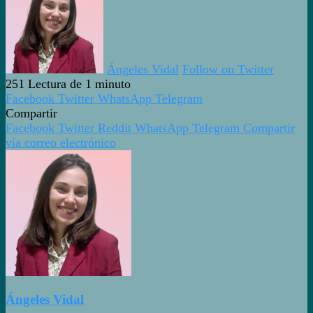
Ángeles Vidal
Follow on Twitter
251
Lectura de 1 minuto
Facebook
Twitter
WhatsApp
Telegram
Compartir
Facebook
Twitter
Reddit
WhatsApp
Telegram
Compartir
vía correo electrónico
Ángeles Vidal