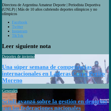
Directora de Argentina Amateur Deporte | Periodista Deportiva
(UNLP) | Más de 10 años cubriendo deportes olímpicos y no
olímpicos
Facebook
Twitter
Instagram
TikTok
Leer siguiente nota
Deportes de invierno
Una súper semana de competencias
internacionales en Laderas Cerro Perito
Moreno
Generales
Scioli avanzó sobre la gestión en deportes
con las federaciones nacionales