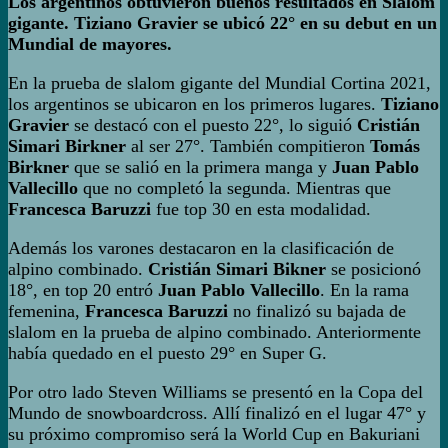
Los argentinos obtuvieron buenos resultados en Slalom
gigante. Tiziano Gravier se ubicó 22° en su debut en un
Mundial de mayores.
En la prueba de slalom gigante del Mundial Cortina 2021,
los argentinos se ubicaron en los primeros lugares.
Tiziano
Gravier
se destacó con el puesto 22°, lo siguió
Cristián
Simari Birkner
al ser 27°. También compitieron
Tomás
Birkner
que se salió en la primera manga y
Juan Pablo
Vallecillo
que no completó la segunda. Mientras que
Francesca Baruzzi
fue top 30 en esta modalidad.
Además los varones destacaron en la clasificación de
alpino combinado.
Cristián
Simari Bikner
se posicionó
18°, en top 20 entró
Juan Pablo Vallecillo
. En la rama
femenina,
Francesca Baruzzi
no finalizó su bajada de
slalom en la prueba de alpino combinado. Anteriormente
había quedado en el puesto 29° en Super G.
Por otro lado Steven Williams se presentó en la Copa del
Mundo de snowboardcross. Allí finalizó en el lugar 47° y
su próximo compromiso será la World Cup en Bakuriani