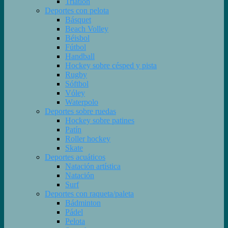
Triatlón
Deportes con pelota
Básquet
Beach Volley
Béisbol
Fútbol
Handball
Hockey sobre césped y pista
Rugby
Sóftbol
Vóley
Waterpolo
Deportes sobre ruedas
Hockey sobre patines
Patín
Roller hockey
Skate
Deportes acuáticos
Natación artística
Natación
Surf
Deportes con raqueta/paleta
Bádminton
Pádel
Pelota