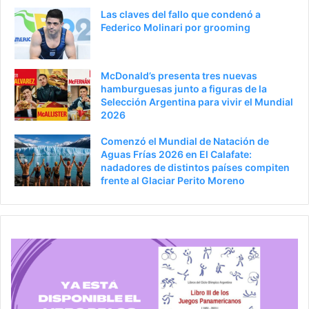
i
g
Las claves del fallo que condenó a
o
i
Federico Molinari por grooming
r
n
a
McDonald’s presenta tres nuevas
hamburguesas junto a figuras de la
Selección Argentina para vivir el Mundial
2026
Comenzó el Mundial de Natación de
Aguas Frías 2026 en El Calafate:
nadadores de distintos países compiten
frente al Glaciar Perito Moreno