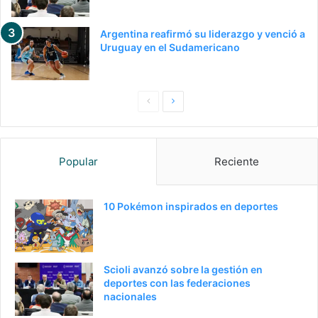
Argentina reafirmó su liderazgo y venció a
Uruguay en el Sudamericano
P
S
a
i
g
g
Popular
Reciente
i
u
n
i
a
e
10 Pokémon inspirados en deportes
a
n
n
t
t
e
Scioli avanzó sobre la gestión en
e
p
deportes con las federaciones
nacionales
r
á