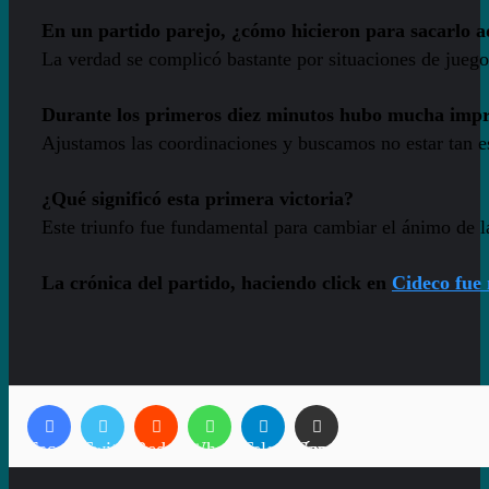
En un partido parejo, ¿cómo hicieron para sacarlo a
La verdad se complicó bastante por situaciones de juego
Durante los primeros diez minutos hubo mucha imprec
Ajustamos las coordinaciones y buscamos no estar tan es
¿Qué significó esta primera victoria?
Este triunfo fue fundamental para cambiar el ánimo de 
La crónica del partido, haciendo click en
Cideco fue
Facebook
Twitter
Reddit
WhatsApp
Telegram
Compartir vía correo electrónico