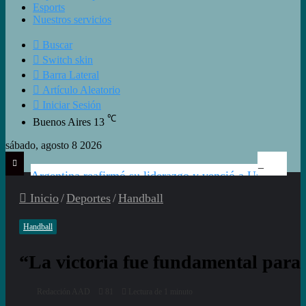
Esports
Nuestros servicios
Buscar
Switch skin
Barra Lateral
Artículo Aleatorio
Iniciar Sesión
℃
Buenos Aires
13
sábado, agosto 8 2026
Argentina reafirmó su liderazgo y venció a Uruguay en el Sudamericano
Inicio
/
Deportes
/
Handball
Handball
“La victoria fue fundamental para
Redacción AAD
81
Lectura de 1 minuto