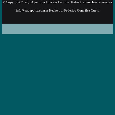
© Copyright 2026, | Argentina Amateur Deporte. Todos los derechos reservados
info@aadeporte.com.ar
Hecho por
Federico González Cueto