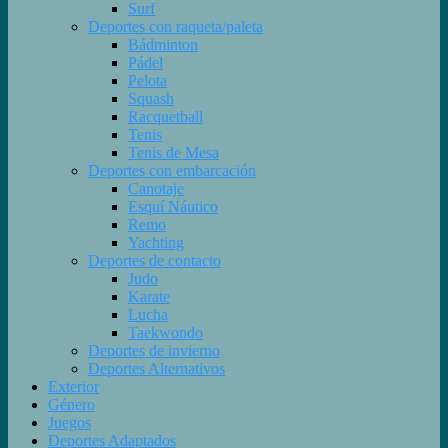
Surf
Deportes con raqueta/paleta
Bádminton
Pádel
Pelota
Squash
Racquetball
Tenis
Tenis de Mesa
Deportes con embarcación
Canotaje
Esquí Náutico
Remo
Yachting
Deportes de contacto
Judo
Karate
Lucha
Taekwondo
Deportes de invierno
Deportes Alternativos
Exterior
Género
Juegos
Deportes Adaptados