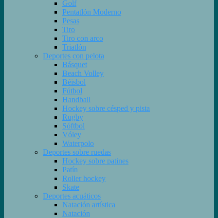
Golf
Pentatlón Moderno
Pesas
Tiro
Tiro con arco
Triatlón
Deportes con pelota
Básquet
Beach Volley
Béisbol
Fútbol
Handball
Hockey sobre césped y pista
Rugby
Sóftbol
Vóley
Waterpolo
Deportes sobre ruedas
Hockey sobre patines
Patín
Roller hockey
Skate
Deportes acuáticos
Natación artística
Natación