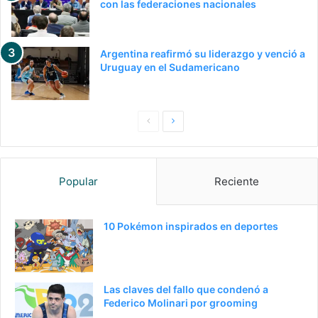
con las federaciones nacionales
Argentina reafirmó su liderazgo y venció a
Uruguay en el Sudamericano
P
S
a
i
g
g
Popular
Reciente
i
u
n
i
a
e
10 Pokémon inspirados en deportes
a
n
n
t
t
e
Las claves del fallo que condenó a
e
p
Federico Molinari por grooming