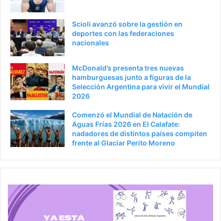
r
á
i
g
Scioli avanzó sobre la gestión en
o
i
deportes con las federaciones
nacionales
r
n
a
McDonald’s presenta tres nuevas
hamburguesas junto a figuras de la
Selección Argentina para vivir el Mundial
2026
Comenzó el Mundial de Natación de
Aguas Frías 2026 en El Calafate:
nadadores de distintos países compiten
frente al Glaciar Perito Moreno