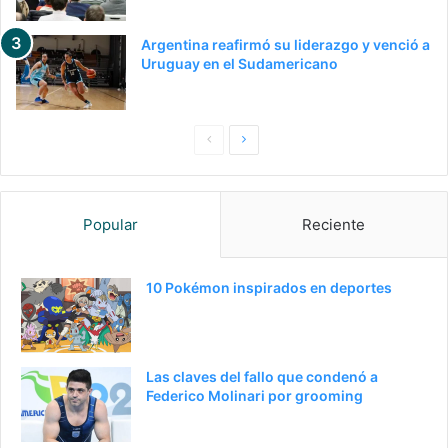
Argentina reafirmó su liderazgo y venció a
Uruguay en el Sudamericano
P
S
a
i
g
g
Popular
Reciente
i
u
n
i
a
e
10 Pokémon inspirados en deportes
a
n
n
t
t
e
Las claves del fallo que condenó a
e
p
Federico Molinari por grooming
r
á
i
g