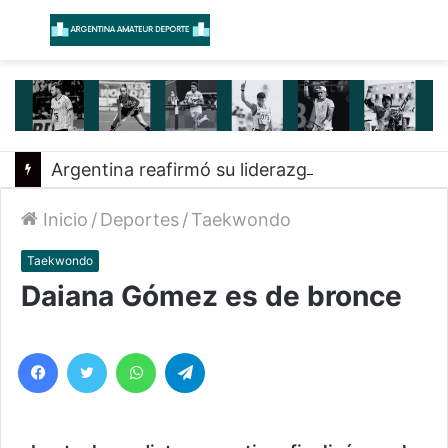
Menú
B
Argentina reafirmó su liderazgo y venció a Uruguay en el Sudamericano
Inicio
/
Deportes
/
Taekwondo
Taekwondo
Daiana Gómez es de bronce
Facebook
Twitter
WhatsApp
Telegram