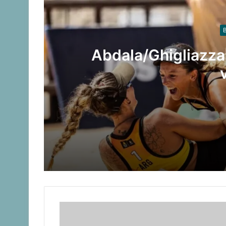
B
Abdala/Ghigliazza
Abdala/Ghigliazza son de oro en el bea
Nicolás y Tomás Capogrosso a los Ju