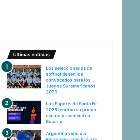
Últimas noticias
Los seleccionados de
sóftbol tienen los
convocados para los
Juegos Suramericanos
2026
Los Esports de Santa Fe
2026 tendrán su primer
evento presencial en
Rosario
Argentina venció a
Paraguay y clasificó a la