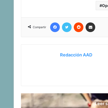
Op
Facebook
Twitter
Reddit
Compartir vía correo electrónico
Compartir
Redacción AAD
Leer s