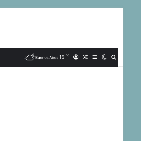
℃
15
Iniciar
Artículo
Barra
Switch
Buscar
Buenos Aires
Sesión
Aleatorio
Lateral
skin