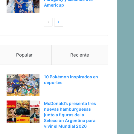
Americup
P
S
a
i
g
g
i
u
Popular
Reciente
n
i
a
e
a
n
10 Pokémon inspirados en
n
t
deportes
t
e
e
p
McDonald’s presenta tres
r
á
nuevas hamburguesas
i
g
junto a figuras de la
Selección Argentina para
o
i
vivir el Mundial 2026
r
n