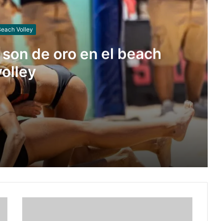
each Volley
 son de oro en el beach
volley
ch volley
egos Panamericanos Lima 2027