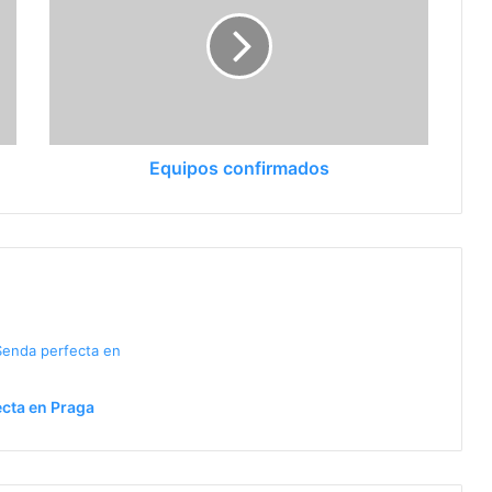
o de Sudamérica
Equipos confirmados
ra el vóley nacional
cta en Praga