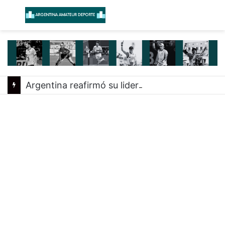
Menú
B
Argentina reafirmó su liderazgo y venció a Uruguay en el Sudamericano