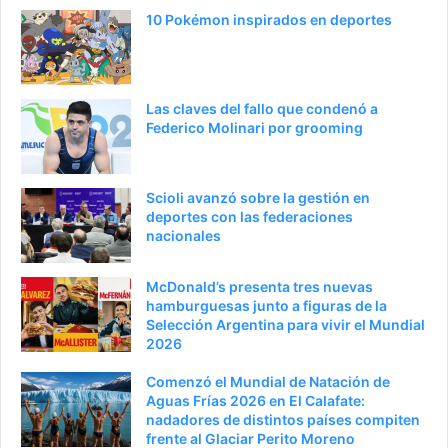
a
e
10 Pokémon inspirados en deportes
a
n
n
t
t
e
Las claves del fallo que condenó a
e
p
Federico Molinari por grooming
r
á
i
g
Scioli avanzó sobre la gestión en
o
i
deportes con las federaciones
nacionales
r
n
a
McDonald’s presenta tres nuevas
hamburguesas junto a figuras de la
Selección Argentina para vivir el Mundial
2026
Comenzó el Mundial de Natación de
Aguas Frías 2026 en El Calafate:
nadadores de distintos países compiten
frente al Glaciar Perito Moreno