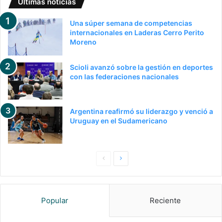
Últimas noticias
Una súper semana de competencias
internacionales en Laderas Cerro Perito
Moreno
Scioli avanzó sobre la gestión en deportes
con las federaciones nacionales
Argentina reafirmó su liderazgo y venció a
Uruguay en el Sudamericano
P
S
a
i
g
g
Popular
Reciente
i
u
n
i