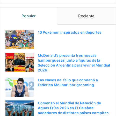
a
i
g
g
Popular
Reciente
i
u
n
i
a
e
10 Pokémon inspirados en deportes
a
n
n
t
t
e
McDonald’s presenta tres nuevas
e
p
hamburguesas junto a figuras de la
Selección Argentina para vivir el Mundial
r
á
2026
i
g
Las claves del fallo que condenó a
o
i
Federico Molinari por grooming
r
n
a
Comenzó el Mundial de Natación de
Aguas Frías 2026 en El Calafate:
nadadores de distintos países compiten