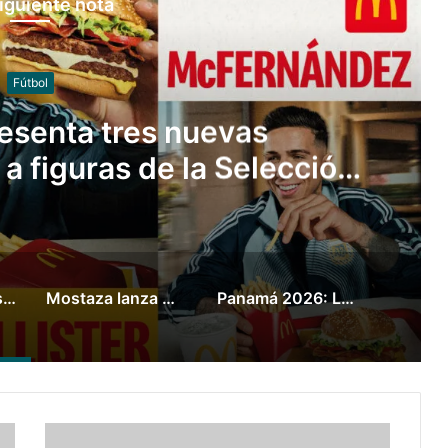
iguiente nota
Fútbol
Club y se convierte en la
has argentinos lleva al
undial
McDonald’s presenta tres nuevas hamburguesas junto a figuras de la Selección Argentina para vivir el Mundial 2026
Mostaza lanza MostaClub y se convierte en la marca que más hinchas argentinos lleva al Mundial
Panamá 2026: La natación cerró con 35 medallas