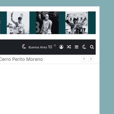
℃
10
Iniciar
Artículo
Barra
Switch
Buscar
Buenos Aires
nacionales
Sesión
Aleatorio
Lateral
skin