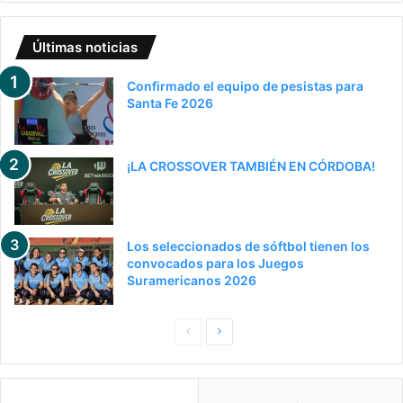
Últimas noticias
Confirmado el equipo de pesistas para
Santa Fe 2026
¡LA CROSSOVER TAMBIÉN EN CÓRDOBA!
Los seleccionados de sóftbol tienen los
convocados para los Juegos
Suramericanos 2026
P
S
a
i
g
g