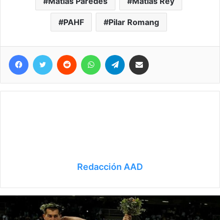
Matías Paredes
Matías Rey
PAHF
Pilar Romang
Facebook
Twitter
Reddit
WhatsApp
Telegram
Compartir vía correo electrónico
Redacción AAD