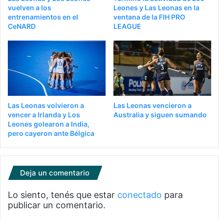
vuelven a los
Leones y Las Leonas en la
entrenamientos en el
ventana de la FIH PRO
CeNARD
LEAGUE
Las Leonas volvieron a
Las Leonas vencieron a
vencer a Irlanda y Los
Australia y siguen sumando
Leones golearon a India,
pero cayeron ante Bélgica
Deja un comentario
Lo siento, tenés que estar
conectado
para
publicar un comentario.