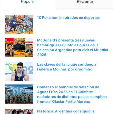
Popular
Reciente
i
u
n
i
a
e
10 Pokémon inspirados en deportes
a
n
n
t
t
e
McDonald’s presenta tres nuevas
e
p
hamburguesas junto a figuras de la
Selección Argentina para vivir el Mundial
r
á
2026
i
g
Las claves del fallo que condenó a
o
i
Federico Molinari por grooming
r
n
a
Comenzó el Mundial de Natación de
Aguas Frías 2026 en El Calafate:
nadadores de distintos países compiten
frente al Glaciar Perito Moreno
Histórico: Argentina consiguió la