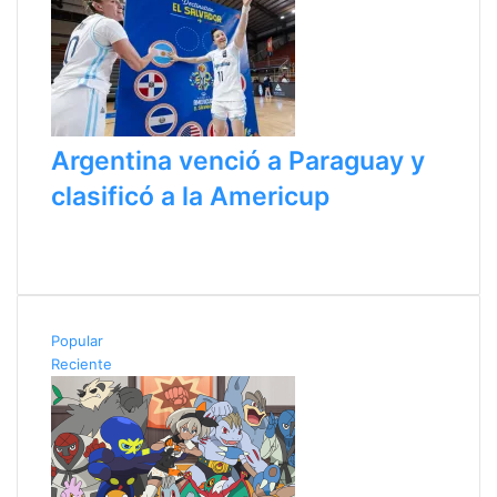
Argentina venció a Paraguay y
clasificó a la Americup
P
a
S
g
i
i
g
n
u
Popular
a
i
Reciente
a
e
n
n
t
t
e
e
r
p
i
á