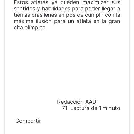
Éstos atletas ya pueden maximizar sus
sentidos y habilidades para poder llegar a
tierras brasileñas en pos de cumplir con la
máxima ilusión para un atleta en la gran
cita olímpica.
Redacción AAD
71
Lectura de 1 minuto
F
T
W
T
a
Compartir
w
h
e
c
F
i
T
a
l
R
W
T
C
e
a
t
w
t
e
e
h
e
o