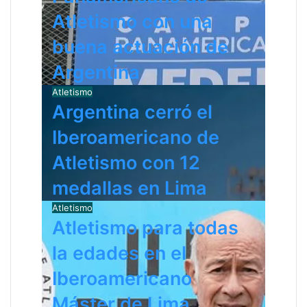
r
Atletismo con una
ó
n
buena actuación de
i
c
Argentina
o
Atletismo
Argentina cerró el
Iberoamericano de
Atletismo con 12
medallas en Lima
Atletismo
Atletismo para todas
la edades en el
Iberoamericano
Máster de Lima