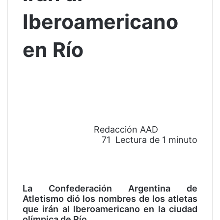
Iberoamericano
en Río
Redacción AAD
71
Lectura de 1 minuto
F
T
W
T
a
w
h
e
c
i
a
l
e
t
t
e
La Confederación Argentina de
b
t
s
g
Atletismo dió los nombres de los atletas
o
e
A
r
que irán al Iberoamericano en la ciudad
o
r
p
a
olímpica de Río.