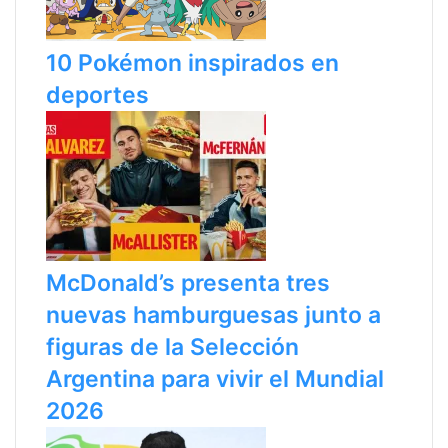
o
g
r
i
n
10 Pokémon inspirados en
a
deportes
McDonald’s presenta tres
nuevas hamburguesas junto a
figuras de la Selección
Argentina para vivir el Mundial
2026