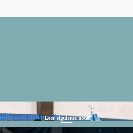
idió a su delegación
Leer siguiente nota