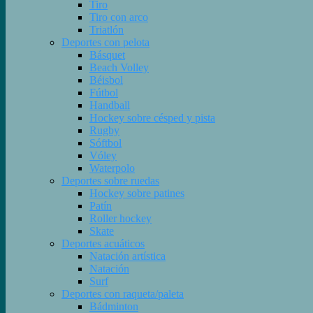
Tiro
Tiro con arco
Triatlón
Deportes con pelota
Básquet
Beach Volley
Béisbol
Fútbol
Handball
Hockey sobre césped y pista
Rugby
Sóftbol
Vóley
Waterpolo
Deportes sobre ruedas
Hockey sobre patines
Patín
Roller hockey
Skate
Deportes acuáticos
Natación artística
Natación
Surf
Deportes con raqueta/paleta
Bádminton