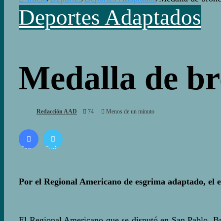
Deportes Adaptados
Medalla de br
Redacción AAD
74
Menos de un minuto
Facebook
Twitter
Por el Regional Americano de esgrima adaptado, el e
El Regional Americano que se disputó en San Pablo, Bra