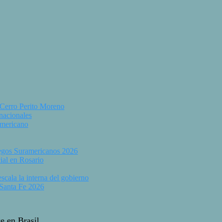
 Cerro Perito Moreno
 nacionales
americano
uegos Suramericanos 2026
ial en Rosario
scala la interna del gobierno
 Santa Fe 2026
e en Brasil