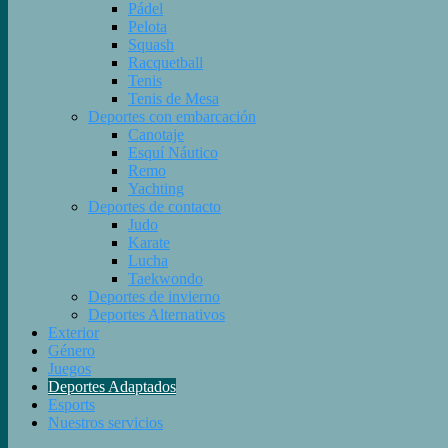
Pádel
Pelota
Squash
Racquetball
Tenis
Tenis de Mesa
Deportes con embarcación
Canotaje
Esquí Náutico
Remo
Yachting
Deportes de contacto
Judo
Karate
Lucha
Taekwondo
Deportes de invierno
Deportes Alternativos
Exterior
Género
Juegos
Deportes Adaptados
Esports
Nuestros servicios