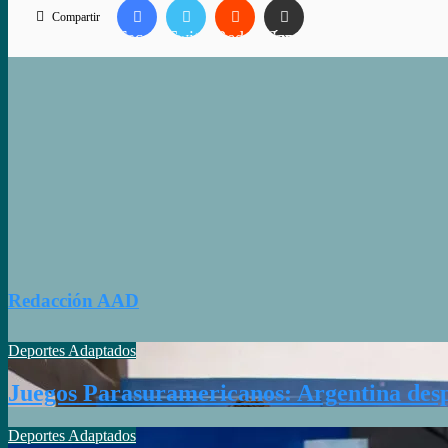
Compartir
Facebook
Twitter
Reddit
Compartir vía correo electrónico
Redacción AAD
Deportes Adaptados
Juegos Parasuramericanos: Argentina desp
Deportes Adaptados