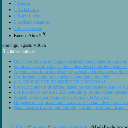
Buscar
Switch skin
Barra Lateral
Artículo Aleatorio
Iniciar Sesión
℃
Buenos Aires
5
domingo, agosto 9 2026
Últimas noticias
Una súper semana de competencias internacionales en Laderas
Scioli avanzó sobre la gestión en deportes con las federaciones
Argentina reafirmó su liderazgo y venció a Uruguay en el Sud
Confirmado el equipo de pesistas para Santa Fe 2026
¡LA CROSSOVER TAMBIÉN EN CÓRDOBA!
Los seleccionados de sóftbol tienen los convocados para los J
Los Esports de Santa Fe 2026 tendrán su primer evento presenc
Argentina venció a Paraguay y clasificó a la Americup
Diógenes de Urquiza renunció a la subsecretaría de deportes y e
Natación artística: Equipo definido para Juegos Suramericanos
Inicio
/
Deportes
/
Deportes Adaptados
/
Medalla de bronc