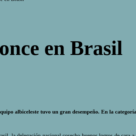
once en Brasil
quipo albiceleste tuvo un gran desempeño. En la categoría
sil, la delegación nacional cosecho buenos logros de cara a 