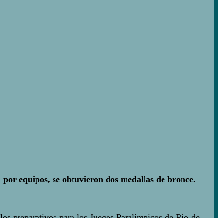
 por equipos, se obtuvieron dos medallas de bronce.
los preparativos para los Juegos Paralímpicos de Rio de