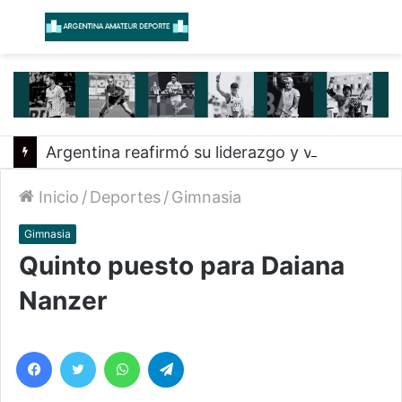
Menú
B
Argentina reafirmó su liderazgo y venció a Uruguay en el Sudamericano
Inicio
/
Deportes
/
Gimnasia
Gimnasia
Quinto puesto para Daiana
Nanzer
Facebook
Twitter
WhatsApp
Telegram