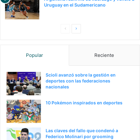
Uruguay en el Sudamericano
P
S
a
i
g
g
Popular
Reciente
i
u
n
i
a
e
Scioli avanzó sobre la gestión en
deportes con las federaciones
a
n
nacionales
n
t
t
e
10 Pokémon inspirados en deportes
e
p
r
á
i
g
Las claves del fallo que condenó a
o
i
Federico Molinari por grooming