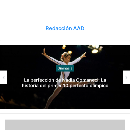
Redacción AAD
Gimnasia
Federico Molinari fue condenado por
grooming contra una alumna de su
gimnasio: recibió un año y 8 meses de
prisión en suspenso