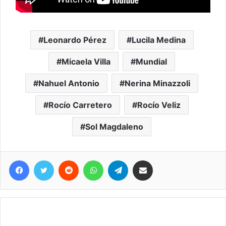
Leonardo Pérez
Lucila Medina
Micaela Villa
Mundial
Nahuel Antonio
Nerina Minazzoli
Rocío Carretero
Rocío Veliz
Sol Magdaleno
Facebook
Twitter
Reddit
WhatsApp
Telegram
Compartir vía correo electrónico