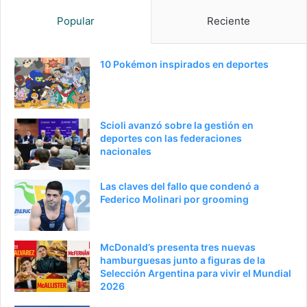
g
g
Popular
Reciente
i
u
n
i
a
e
10 Pokémon inspirados en deportes
a
n
n
t
t
e
Scioli avanzó sobre la gestión en
e
p
deportes con las federaciones
nacionales
r
á
i
g
Las claves del fallo que condenó a
o
i
Federico Molinari por grooming
r
n
a
McDonald’s presenta tres nuevas
hamburguesas junto a figuras de la
Selección Argentina para vivir el Mundial
2026