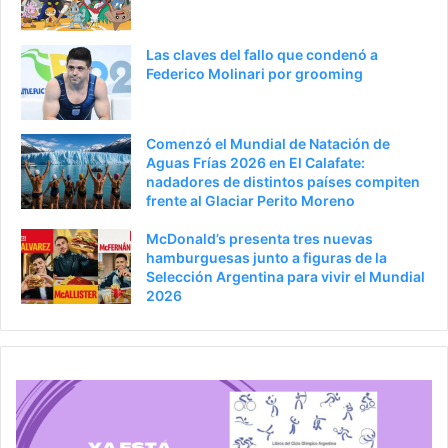
r
á
i
g
Las claves del fallo que condenó a
o
i
Federico Molinari por grooming
r
n
a
Comenzó el Mundial de Natación de
Aguas Frías 2026 en El Calafate:
nadadores de distintos países compiten
frente al Glaciar Perito Moreno
McDonald’s presenta tres nuevas
hamburguesas junto a figuras de la
Selección Argentina para vivir el Mundial
2026