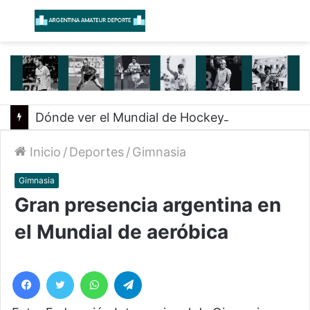
Menú
B
Dónde ver el Mundial de Hockey 2026: partidos de Las Leonas y Los Leones por ESPN y Disney+
Inicio
/
Deportes
/
Gimnasia
Gimnasia
Gran presencia argentina en
el Mundial de aeróbica
Facebook
Twitter
WhatsApp
Telegram