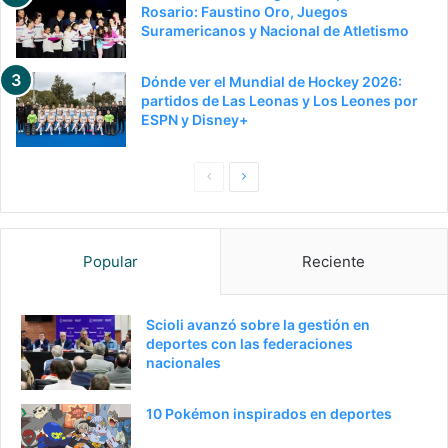
Rosario: Faustino Oro, Juegos
Suramericanos y Nacional de Atletismo
Dónde ver el Mundial de Hockey 2026:
partidos de Las Leonas y Los Leones por
ESPN y Disney+
P
S
a
i
g
g
Popular
Reciente
i
u
n
i
a
e
Scioli avanzó sobre la gestión en
deportes con las federaciones
a
n
nacionales
n
t
t
e
10 Pokémon inspirados en deportes
e
p