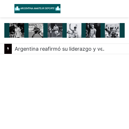
Menú
B
Argentina reafirmó su liderazgo y venció a Uruguay en el Sudamericano