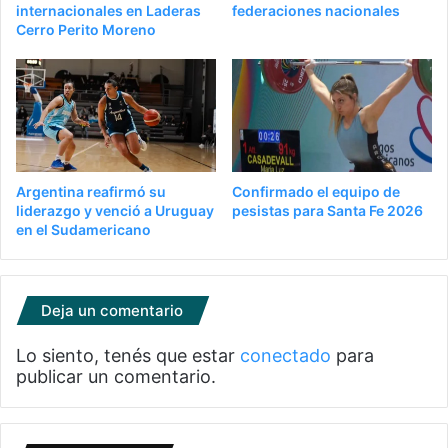
internacionales en Laderas
federaciones nacionales
Cerro Perito Moreno
Argentina reafirmó su
Confirmado el equipo de
liderazgo y venció a Uruguay
pesistas para Santa Fe 2026
en el Sudamericano
Deja un comentario
Lo siento, tenés que estar
conectado
para
publicar un comentario.