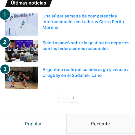
Últimas noticias
Una súper semana de competencias
internacionales en Laderas Cerro Perito
Moreno
Scioli avanzó sobre la gestión en deportes
con las federaciones nacionales
Argentina reafirmó su liderazgo y venció a
Uruguay en el Sudamericano
P
S
a
i
g
g
Popular
Reciente
i
u
n
i