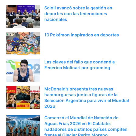
a
e
Scioli avanzó sobre la gestión en
deportes con las federaciones
a
n
nacionales
n
t
t
e
10 Pokémon inspirados en deportes
e
p
r
á
i
g
Las claves del fallo que condenó a
o
i
Federico Molinari por grooming
r
n
a
McDonald’s presenta tres nuevas
hamburguesas junto a figuras de la
Selección Argentina para vivir el Mundial
2026
Comenzó el Mundial de Natación de
Aguas Frías 2026 en El Calafate:
nadadores de distintos países compiten
frente al Glaciar Perito Moreno