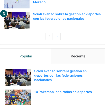
Moreno
Scioli avanzó sobre la gestión en deportes
con las federaciones nacionales
P
S
a
i
g
g
Popular
Reciente
i
u
n
i
a
e
Scioli avanzó sobre la gestión en
deportes con las federaciones
a
n
nacionales
n
t
t
e
10 Pokémon inspirados en deportes
e
p
r
á