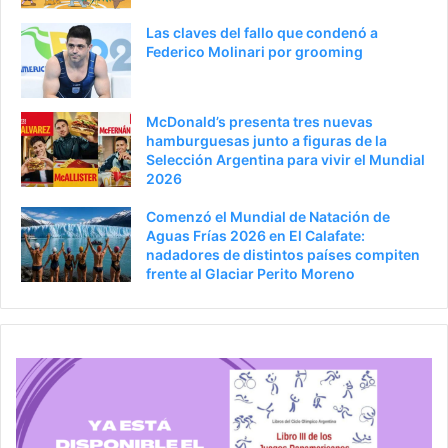
i
g
Las claves del fallo que condenó a
o
i
Federico Molinari por grooming
r
n
a
McDonald’s presenta tres nuevas
hamburguesas junto a figuras de la
Selección Argentina para vivir el Mundial
2026
Comenzó el Mundial de Natación de
Aguas Frías 2026 en El Calafate:
nadadores de distintos países compiten
frente al Glaciar Perito Moreno