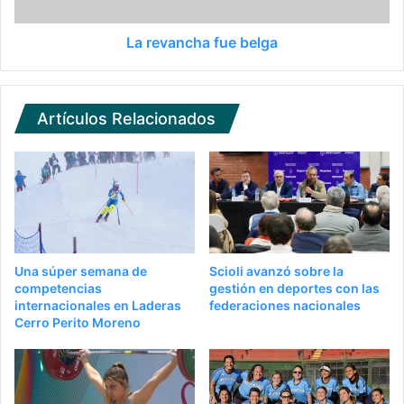
La revancha fue belga
Artículos Relacionados
Una súper semana de
Scioli avanzó sobre la
competencias
gestión en deportes con las
internacionales en Laderas
federaciones nacionales
Cerro Perito Moreno