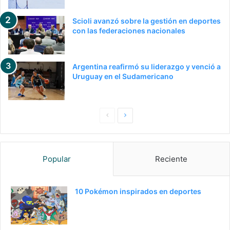
Scioli avanzó sobre la gestión en deportes
con las federaciones nacionales
Argentina reafirmó su liderazgo y venció a
Uruguay en el Sudamericano
P
S
a
i
g
g
Popular
Reciente
i
u
n
i
a
e
10 Pokémon inspirados en deportes
a
n
n
t