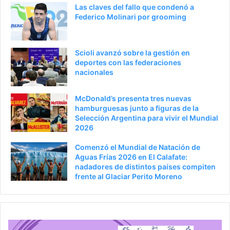
t
e
Las claves del fallo que condenó a
e
p
Federico Molinari por grooming
r
á
i
g
Scioli avanzó sobre la gestión en
o
i
deportes con las federaciones
nacionales
r
n
a
McDonald’s presenta tres nuevas
hamburguesas junto a figuras de la
Selección Argentina para vivir el Mundial
2026
Comenzó el Mundial de Natación de
Aguas Frías 2026 en El Calafate:
nadadores de distintos países compiten
frente al Glaciar Perito Moreno