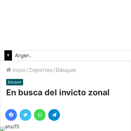
Argentina reafirmó su liderazgo y venció a Uruguay en el Sudamericano
Inicio
/
Deportes
/
Básquet
Básquet
En busca del invicto zonal
Facebook
Twitter
WhatsApp
Telegram