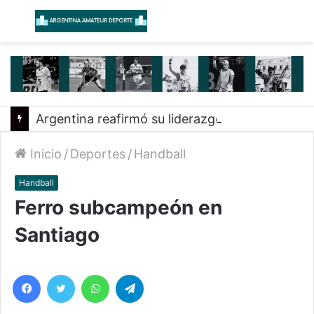
Menú
B
Argentina reafirmó su liderazgo y venció a Uruguay en el Sudamericano
Inicio
/
Deportes
/
Handball
Handball
Ferro subcampeón en
Santiago
Facebook
Twitter
WhatsApp
Telegram