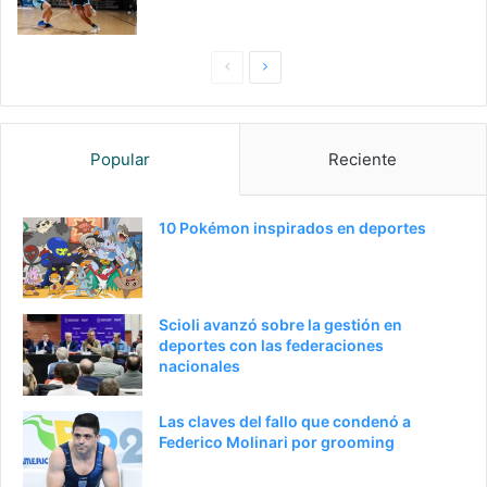
P
S
a
i
g
g
Popular
Reciente
i
u
n
i
a
e
10 Pokémon inspirados en deportes
a
n
n
t
t
e
Scioli avanzó sobre la gestión en
e
p
deportes con las federaciones
nacionales
r
á
i
g
Las claves del fallo que condenó a
o
i
Federico Molinari por grooming
r
n