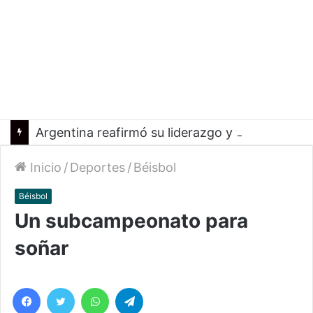
Argentina reafirmó su liderazgo y venció a Uruguay en el Sudamericano
Inicio
/
Deportes
/
Béisbol
Béisbol
Un subcampeonato para
soñar
Facebook
Twitter
WhatsApp
Telegram