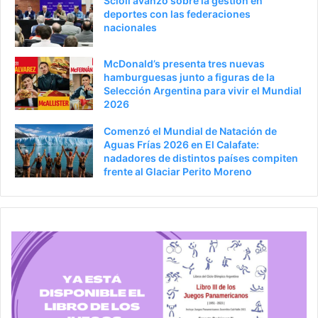
Scioli avanzó sobre la gestión en
o
i
deportes con las federaciones
nacionales
r
n
a
McDonald’s presenta tres nuevas
hamburguesas junto a figuras de la
Selección Argentina para vivir el Mundial
2026
Comenzó el Mundial de Natación de
Aguas Frías 2026 en El Calafate:
nadadores de distintos países compiten
frente al Glaciar Perito Moreno