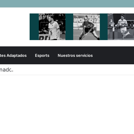
tes Adaptados
Esports
Nuestros servicios
onados de sóftbol tienen los convocados para los J