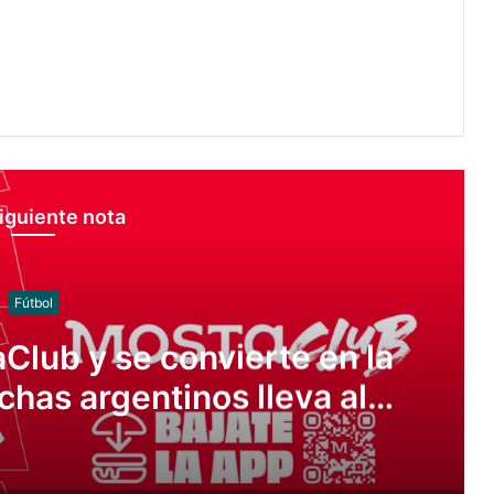
iguiente nota
Juegos
natación cerró con 35
dallas