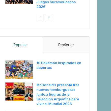
Juegos Suramericanos
2026
P
S
a
i
g
g
i
u
Popular
Reciente
n
i
a
e
a
n
10 Pokémon inspirados en
n
t
deportes
t
e
e
p
McDonald’s presenta tres
r
á
nuevas hamburguesas
i
g
junto a figuras de la
Selección Argentina para
o
i
vivir el Mundial 2026
r
n