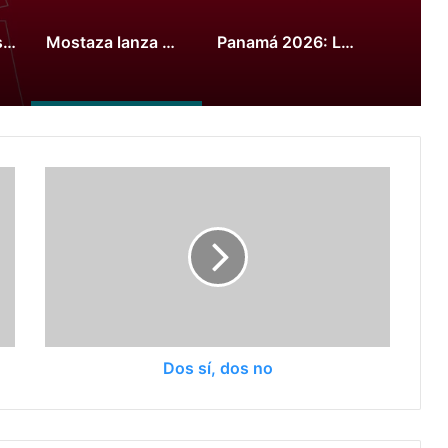
McDonald’s presenta tres nuevas hamburguesas junto a figuras de la Selección Argentina para vivir el Mundial 2026
Mostaza lanza MostaClub y se convierte en la marca que más hinchas argentinos lleva al Mundial
Panamá 2026: La natación cerró con 35 medallas
Dos sí, dos no