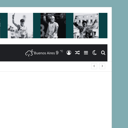
℃
9
Iniciar
Artículo
Barra
Switch
Buscar
Buenos Aires
uegos Suramericanos 2026
Sesión
Aleatorio
Lateral
skin