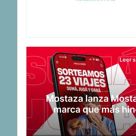
Leer s
la
Panamá 2026: La 
me