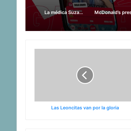
La médica Suzanne Huurman hace historia como jefa médica en la Copa del Mundo 2026
Las Leoncitas van por la gloria