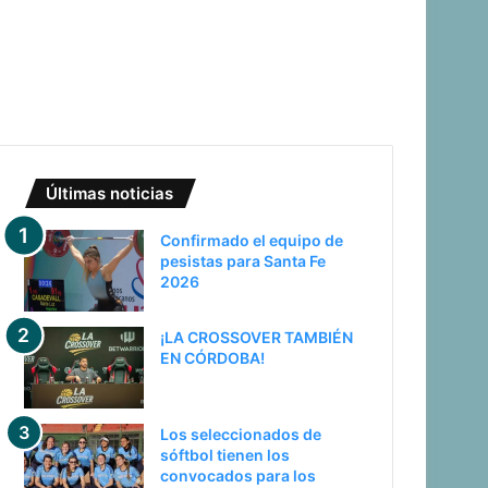
Últimas noticias
Confirmado el equipo de
pesistas para Santa Fe
2026
¡LA CROSSOVER TAMBIÉN
EN CÓRDOBA!
Los seleccionados de
sóftbol tienen los
convocados para los