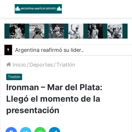
Menú
B
Argentina reafirmó su liderazgo y venció a Uruguay en el Sudamericano
Inicio
/
Deportes
/
Triatlón
Triatlón
Ironman – Mar del Plata:
Llegó el momento de la
presentación
Facebook
Twitter
WhatsApp
Telegram