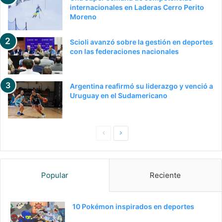
internacionales en Laderas Cerro Perito
Moreno
Scioli avanzó sobre la gestión en deportes
con las federaciones nacionales
Argentina reafirmó su liderazgo y venció a
Uruguay en el Sudamericano
P
S
a
i
g
g
Popular
Reciente
i
u
n
i
a
e
10 Pokémon inspirados en deportes
a
n