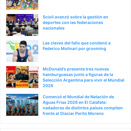
n
t
t
e
Scioli avanzó sobre la gestión en
e
p
deportes con las federaciones
nacionales
r
á
i
g
Las claves del fallo que condenó a
o
i
Federico Molinari por grooming
r
n
a
McDonald’s presenta tres nuevas
hamburguesas junto a figuras de la
Selección Argentina para vivir el Mundial
2026
Comenzó el Mundial de Natación de
Aguas Frías 2026 en El Calafate:
nadadores de distintos países compiten
frente al Glaciar Perito Moreno