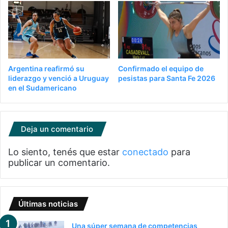
Argentina reafirmó su
Confirmado el equipo de
liderazgo y venció a Uruguay
pesistas para Santa Fe 2026
en el Sudamericano
Deja un comentario
Lo siento, tenés que estar
conectado
para
publicar un comentario.
Últimas noticias
Una súper semana de competencias