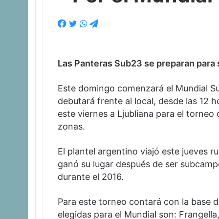
F
T
W
T
a
w
h
e
c
i
a
l
e
t
t
e
Las Panteras Sub23 se preparan para s
b
t
s
g
o
e
A
r
o
r
p
a
Este domingo comenzará el Mundial Su
k
p
m
debutará frente al local, desde las 12 
este viernes a Ljubliana para el torneo
zonas.
El plantel argentino viajó este jueves 
ganó su lugar después de ser subcamp
durante el 2016.
Para este torneo contará con la base de
elegidas para el Mundial son: Frangella