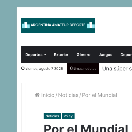
Deportes
Exterior
Género
Juegos
Depor
Scioli avan
viernes, agosto 7 2026
Últimas noticias
Inicio
/
Noticias
/
Por el Mundial
Noticias
Vóley
Por el Mundial