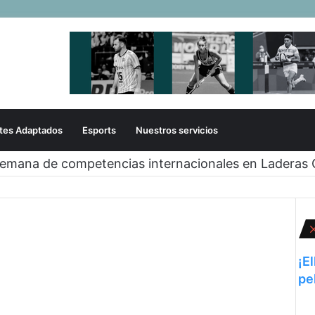
tes Adaptados
Esports
Nuestros servicios
zó sobre la gestión en deportes con las federaciones 
¡E
pe