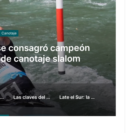
Gimnasia
 fallo que condenó a
nari por grooming
Manuel Tripano se consagró campeón panamericano de canotaje slalom
Las claves del fallo que condenó a Federico Molinari por grooming
Late el Sur: la canción de los Juegos Suramericanos compuesta por mujeres