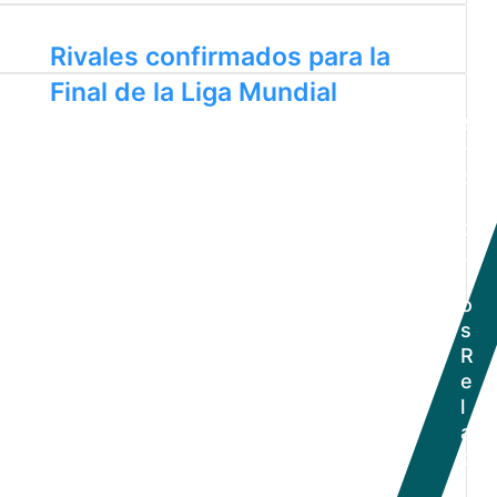
Rivales confirmados para la
Final de la Liga Mundial
A
r
t
í
c
u
l
o
s
R
e
l
a
c
i