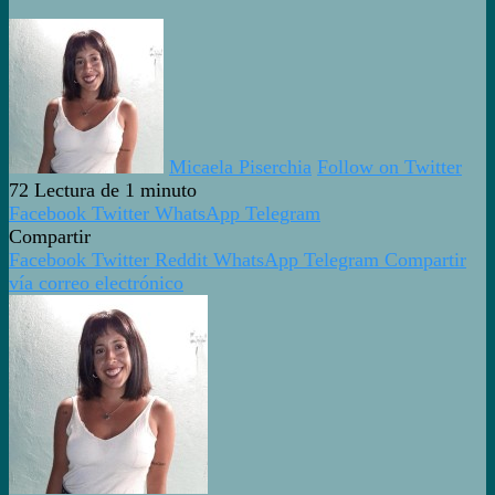
Micaela Piserchia
Follow on Twitter
72
Lectura de 1 minuto
Facebook
Twitter
WhatsApp
Telegram
Compartir
Facebook
Twitter
Reddit
WhatsApp
Telegram
Compartir
vía correo electrónico