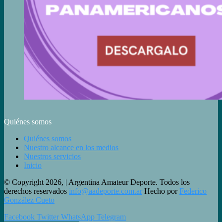
Quiénes somos
Quiénes somos
Nuestro alcance en los medios
Nuestros servicios
Inicio
© Copyright 2026, | Argentina Amateur Deporte. Todos los
derechos reservados
info@aadeporte.com.ar
Hecho por
Federico
González Cueto
Facebook
Twitter
WhatsApp
Telegram