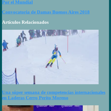
Por el Mundial
Convocatoria de Damas Buenos Aires 2018
Artículos Relacionados
Una súper semana de competencias internacionales
en Laderas Cerro Perito Moreno