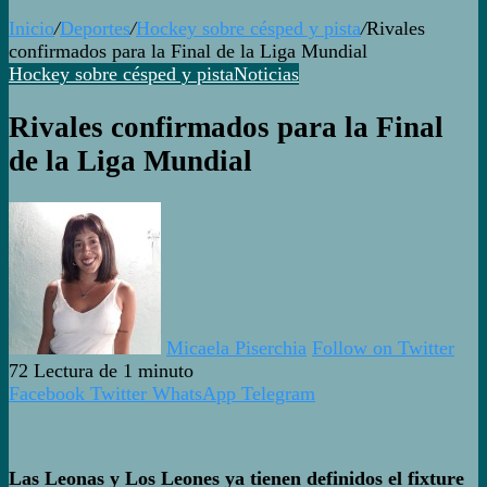
Inicio
/
Deportes
/
Hockey sobre césped y pista
/
Rivales
confirmados para la Final de la Liga Mundial
Hockey sobre césped y pista
Noticias
Rivales confirmados para la Final
de la Liga Mundial
Micaela Piserchia
Follow on Twitter
72
Lectura de 1 minuto
Facebook
Twitter
WhatsApp
Telegram
Las Leonas y Los Leones ya tienen definidos el fixture