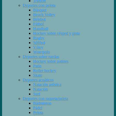
Triatlón
Deportes con pelota
Básquet
Beach Volley
Béisbol
Fútbol
Handball
Hockey sobre césped y pista
Rugby
Sóftbol
Vóley
Waterpolo
Deportes sobre ruedas
Hockey sobre patines
Patín
Roller hockey
Skate
Deportes acuáticos
Natación artística
Natación
Surf
Deportes con raqueta/paleta
Bádminton
Pádel
Pelota