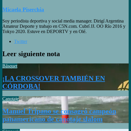
Micaela Piserchia
Soy periodista deportiva y social media manager. Dirigí Argentina
Amateur Deporte y trabajo en C5N.com. Cubrí JJ. OO Río 2016 y
Tokyo 2020. Estuve en DEPORTV y en Olé.
Twitter
Leer siguiente nota
Básquet
¡LA CROSSOVER TAMBIÉN EN
CÓRDOBA!
Canotaje
Manuel Tripano se consagró campeón
panamericano de canotaje slalom