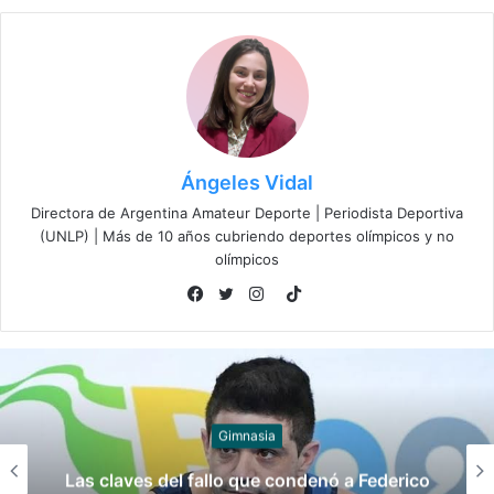
Ángeles Vidal
Directora de Argentina Amateur Deporte | Periodista Deportiva
(UNLP) | Más de 10 años cubriendo deportes olímpicos y no
olímpicos
T
F
T
I
i
a
w
n
k
c
i
s
T
e
t
t
o
b
t
a
k
Juegos
o
e
g
 Federico
Late el Sur: la canción de los J
o
r
r