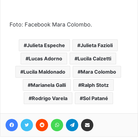
Foto: Facebook Mara Colombo.
Julieta Espeche
Julieta Fazioli
Lucas Adorno
Lucila Calzetti
Lucila Maldonado
Mara Colombo
Marianela Galli
Ralph Stotz
Rodrigo Varela
Sol Patané
Facebook
Twitter
Reddit
WhatsApp
Telegram
Compartir vía correo electrónico