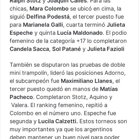
Ralph
Stotz
y
Joaquín
Calles
. Para las
chicas,
Mara
Colombo
se ubicó en cima, la
siguió
Delfina
Podestá
, el tercer puesto fue
para
Marianela
Galli
, cuarta terminó
Julieta
Espeche
y quinta
Lucía
Maldonado
. El podio
femenino de la categoría +17 lo completaron
Candela Sacca
,
Sol Patané
y
Julieta Fazioli
También se disputaron las pruebas de doble
mini trampolín, lideró las posiciones Adorno,
el subcampeón fue
Maximiliano
Llanes
, el
tercer puesto quedó en manos de
Matías
Pacheco
. Completaron Stotz, Aquino y
Valera. El ranking femenino, repitió a
Colombo en el número uno. Espeche fue
segunda y
Lucila Calzetti.
Estos torneos son
muy importantes ya que los argentinos
deben mantener un buen nivel para poder