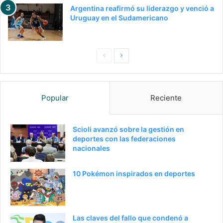
Argentina reafirmó su liderazgo y venció a
Uruguay en el Sudamericano
P
S
a
i
g
g
Popular
Reciente
i
u
n
i
a
e
Scioli avanzó sobre la gestión en
deportes con las federaciones
a
n
nacionales
n
t
t
e
10 Pokémon inspirados en deportes
e
p
r
á
i
g
Las claves del fallo que condenó a
o
i