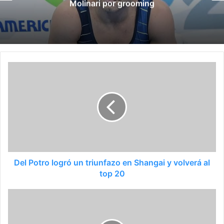
Suramericanos compuesta por m
k
a
m
Del Potro logró un triunfazo en Shangai y volverá al
top 20