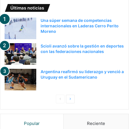
Últimas noticias
Una súper semana de competencias
internacionales en Laderas Cerro Perito
Moreno
Scioli avanzó sobre la gestión en deportes
con las federaciones nacionales
Argentina reafirmó su liderazgo y venció a
Uruguay en el Sudamericano
P
S
a
i
g
g
Popular
Reciente
i
u