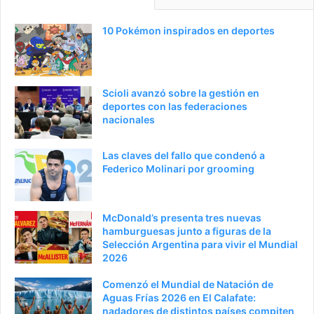
n
i
a
e
10 Pokémon inspirados en deportes
a
n
n
t
t
e
Scioli avanzó sobre la gestión en
e
p
deportes con las federaciones
nacionales
r
á
i
g
Las claves del fallo que condenó a
o
i
Federico Molinari por grooming
r
n
a
McDonald’s presenta tres nuevas
hamburguesas junto a figuras de la
Selección Argentina para vivir el Mundial
2026
Comenzó el Mundial de Natación de
Aguas Frías 2026 en El Calafate:
nadadores de distintos países compiten