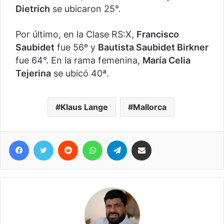
Dietrich
se ubicaron 25°.
Por último, en la Clase RS:X,
Francisco
Saubidet
fue 56º y
Bautista Saubidet Birkner
fue 64°. En la rama femenina,
María Celia
Tejerina
se ubicó 40ª.
Klaus Lange
Mallorca
Facebook
Twitter
Reddit
WhatsApp
Telegram
Compartir vía correo electrónico