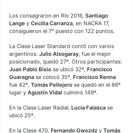
Los consagraron en Río 2016,
Santiago
Lange
y
Cecilia Carranza
, en NACRA 17,
consiguieron el 7° puesto con 122 puntos.
La Clase Laser Standard contó con varios
argentinos.
Julio Alsogaray
, fue el mejor
posicionado, quedó 27º. Otros participantes:
Juan Pablo Bisio
se ubicó 32º,
Francisco
Guaragna
se colocó 35º,
Francisco Renna
fue 42º,
Tomás Pellejero
se quedó en el 66º
lugar y
Agustín Vidal
culminó 149º.
En la Clase Laser Radial,
Lucía Falasca
se
ubicó 25ª.
En la Clase 470,
Fernando Gwozdz
y
Tomás