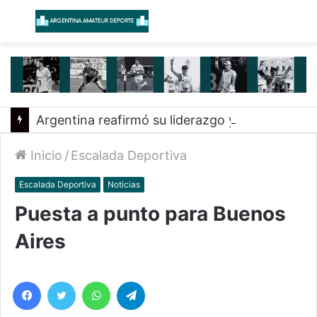
Menú
B
Argentina reafirmó su liderazgo y venció a Uruguay en el Sudamericano
Inicio
/
Escalada Deportiva
Escalada Deportiva
Noticias
Puesta a punto para Buenos
Aires
Facebook
Twitter
WhatsApp
Telegram