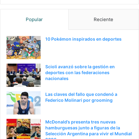
a
i
g
g
Popular
Reciente
i
u
n
i
a
e
10 Pokémon inspirados en deportes
a
n
n
t
t
e
Scioli avanzó sobre la gestión en
e
p
deportes con las federaciones
nacionales
r
á
i
g
Las claves del fallo que condenó a
o
i
Federico Molinari por grooming
r
n
a
McDonald’s presenta tres nuevas
hamburguesas junto a figuras de la
Selección Argentina para vivir el Mundial