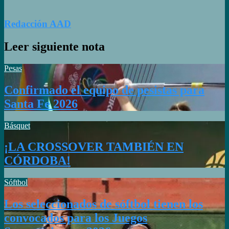
Redacción AAD
Leer siguiente nota
Pesas
Confirmado el equipo de pesistas para
Santa Fe 2026
Básquet
¡LA CROSSOVER TAMBIÉN EN
CÓRDOBA!
Sóftbol
Los seleccionados de sóftbol tienen los
convocados para los Juegos