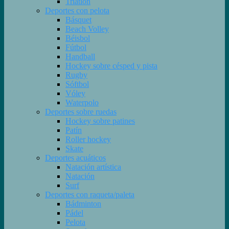
Triatlón
Deportes con pelota
Básquet
Beach Volley
Béisbol
Fútbol
Handball
Hockey sobre césped y pista
Rugby
Sóftbol
Vóley
Waterpolo
Deportes sobre ruedas
Hockey sobre patines
Patín
Roller hockey
Skate
Deportes acuáticos
Natación artística
Natación
Surf
Deportes con raqueta/paleta
Bádminton
Pádel
Pelota