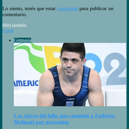
Lo siento, tenés que estar
conectado
para publicar un
comentario.
Mirá también
Cerrar
Gimnasia
Las claves del fallo que condenó a Federico
Molinari por grooming