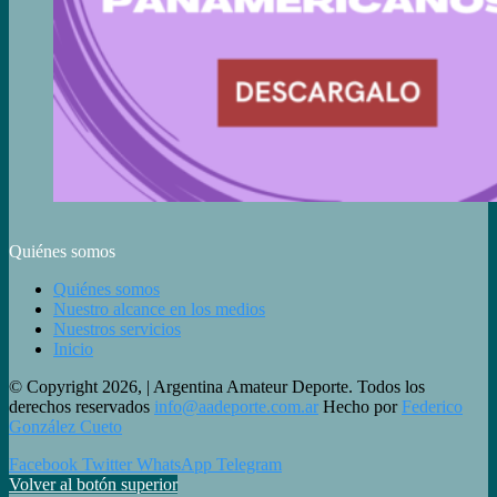
Quiénes somos
Quiénes somos
Nuestro alcance en los medios
Nuestros servicios
Inicio
© Copyright 2026, | Argentina Amateur Deporte. Todos los
derechos reservados
info@aadeporte.com.ar
Hecho por
Federico
González Cueto
Facebook
Twitter
WhatsApp
Telegram
Volver al botón superior