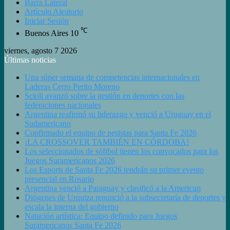
Barra Lateral
Artículo Aleatorio
Iniciar Sesión
℃
Buenos Aires
10
viernes, agosto 7 2026
Últimas noticias
Una súper semana de competencias internacionales en
Laderas Cerro Perito Moreno
Scioli avanzó sobre la gestión en deportes con las
federaciones nacionales
Argentina reafirmó su liderazgo y venció a Uruguay en el
Sudamericano
Confirmado el equipo de pesistas para Santa Fe 2026
¡LA CROSSOVER TAMBIÉN EN CÓRDOBA!
Los seleccionados de sóftbol tienen los convocados para los
Juegos Suramericanos 2026
Los Esports de Santa Fe 2026 tendrán su primer evento
presencial en Rosario
Argentina venció a Paraguay y clasificó a la Americup
Diógenes de Urquiza renunció a la subsecretaría de deportes y
escala la interna del gobierno
Natación artística: Equipo definido para Juegos
Suramericanos Santa Fe 2026