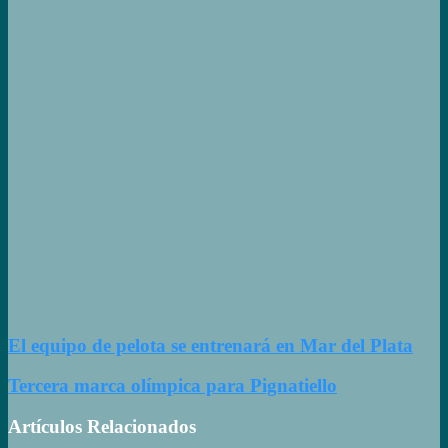
slalom
Las claves
del fallo que
condenó a
Federico
Molinari por
grooming
Late el Sur:
la canción de
los Juegos
Suramericanos
compuesta
por mujeres
El equipo de pelota se entrenará en Mar del Plata
Tercera marca olímpica para Pignatiello
Artículos Relacionados