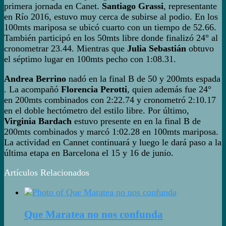
primera jornada en Canet.
Santiago Grassi
, representante
en Río 2016, estuvo muy cerca de subirse al podio. En los
100mts mariposa se ubicó cuarto con un tiempo de 52.66.
También participó en los 50mts libre donde finalizó 24° al
cronometrar 23.44. Mientras que
Julia Sebastián
obtuvo
el séptimo lugar en 100mts pecho con 1:08.31.
Andrea Berrino
nadó en la final B de 50 y 200mts espada
. La acompañó
Florencia Perotti
, quien además fue 24°
en 200mts combinados con 2:22.74 y cronometró 2:10.17
en el doble hectómetro del estilo libre. Por último,
Virginia Bardach
estuvo presente en en la final B de
200mts combinados y marcó 1:02.28 en 100mts mariposa.
La actividad en Cannet continuará y luego le dará paso a la
última etapa en Barcelona el 15 y 16 de junio.
Artículos Relacionados
Que Maratea no nos confunda