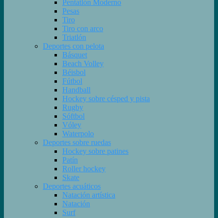
Pentatlón Moderno
Pesas
Tiro
Tiro con arco
Triatlón
Deportes con pelota
Básquet
Beach Volley
Béisbol
Fútbol
Handball
Hockey sobre césped y pista
Rugby
Sóftbol
Vóley
Waterpolo
Deportes sobre ruedas
Hockey sobre patines
Patín
Roller hockey
Skate
Deportes acuáticos
Natación artística
Natación
Surf