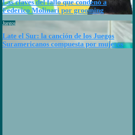
Las claves del fallo que condenó a
Federico Molinari por grooming
Juegos
Late el Sur: la canción de los Juegos
Suramericanos compuesta por mujeres
¡LA
CROSSOVER
TAMBIÉN
EN
CÓRDOBA!
Manuel
Tripano se
consagró
campeón
panamericano
de canotaje