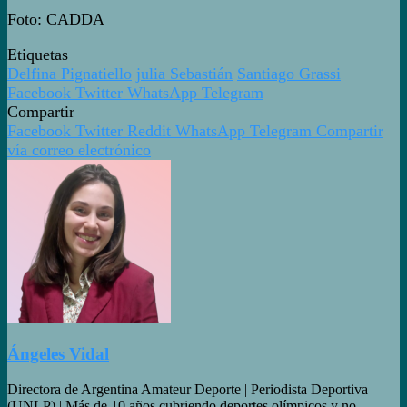
Foto: CADDA
Etiquetas
Delfina Pignatiello
julia Sebastián
Santiago Grassi
Facebook
Twitter
WhatsApp
Telegram
Compartir
Facebook
Twitter
Reddit
WhatsApp
Telegram
Compartir
vía correo electrónico
Ángeles Vidal
Directora de Argentina Amateur Deporte | Periodista Deportiva
(UNLP) | Más de 10 años cubriendo deportes olímpicos y no