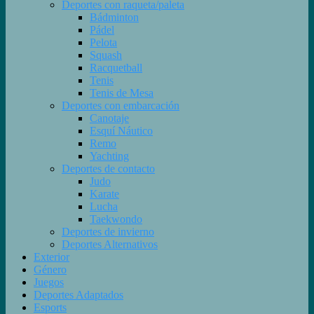
Deportes con raqueta/paleta
Bádminton
Pádel
Pelota
Squash
Racquetball
Tenis
Tenis de Mesa
Deportes con embarcación
Canotaje
Esquí Náutico
Remo
Yachting
Deportes de contacto
Judo
Karate
Lucha
Taekwondo
Deportes de invierno
Deportes Alternativos
Exterior
Género
Juegos
Deportes Adaptados
Esports