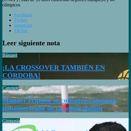
olímpicos
Facebook
Twitter
Instagram
TikTok
Leer siguiente nota
Básquet
¡LA CROSSOVER TAMBIÉN EN
CÓRDOBA!
Canotaje
Manuel Tripano se consagró campeón
panamericano de canotaje slalom
Gimnasia