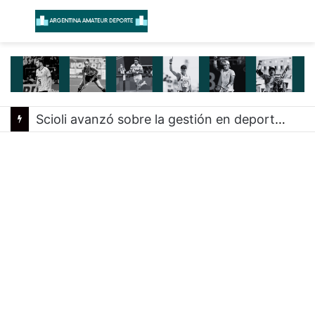
Menú
B
Scioli avanzó sobre la gestión en deportes con las federaciones nacionales