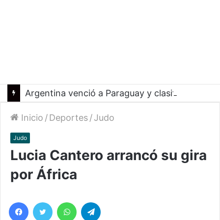
Argentina venció a Paraguay y clasificó a la Americup
Inicio
/
Deportes
/
Judo
Judo
Lucia Cantero arrancó su gira
por África
Facebook
Twitter
WhatsApp
Telegram