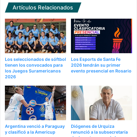
Artículos Relacionados
Los seleccionados de sóftbol
Los Esports de Santa Fe
tienen los convocados para
2026 tendrán su primer
los Juegos Suramericanos
evento presencial en Rosario
2026
Argentina venció a Paraguay
Diógenes de Urquiza
y clasificó a la Americup
renunció a la subsecretaría