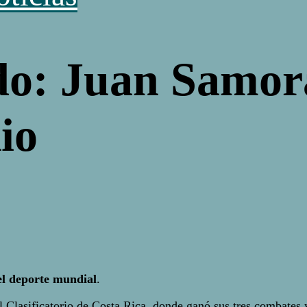
o: Juan Samor
kio
el deporte mundial
.
Clasificatorio de Costa Rica, donde ganó sus tres combates y 