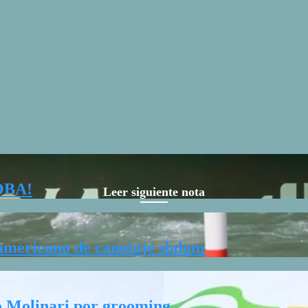
OBA!
Leer siguiente nota
mericano de canotaje slalom
co Molinari por grooming