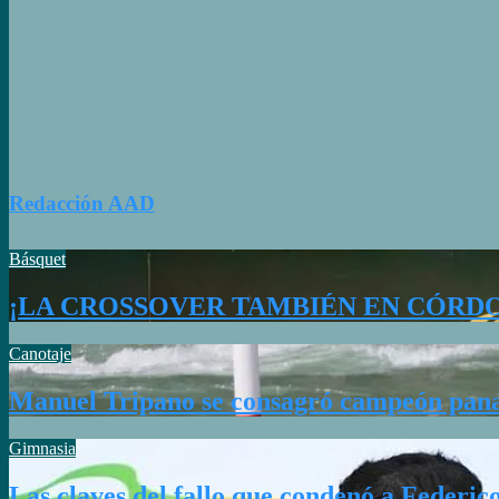
Redacción AAD
Básquet
¡LA CROSSOVER TAMBIÉN EN CÓRD
Canotaje
Manuel Tripano se consagró campeón pana
Gimnasia
Las claves del fallo que condenó a Federi