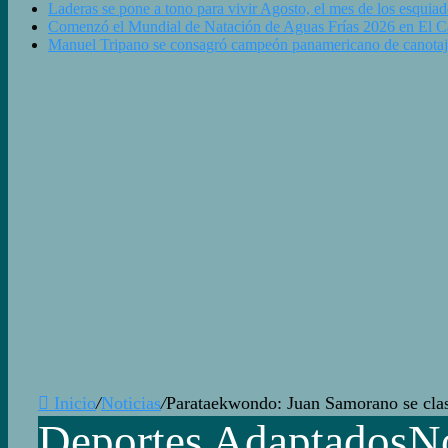
Laderas se pone a tono para vivir Agosto, el mes de los esquiad
Comenzó el Mundial de Natación de Aguas Frías 2026 en El Cala
Manuel Tripano se consagró campeón panamericano de canotaj
Inicio
/
Noticias
/
Parataekwondo: Juan Samorano se clas
Deportes Adaptados
No