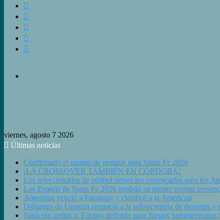
Buscar
Switch
skin
Barra
Lateral
Artículo
Aleatorio
Iniciar
Sesión
viernes, agosto 7 2026
Últimas noticias
Confirmado el equipo de pesistas para Santa Fe 2026
¡LA CROSSOVER TAMBIÉN EN CÓRDOBA!
Los seleccionados de sóftbol tienen los convocados para los J
Los Esports de Santa Fe 2026 tendrán su primer evento presenc
Argentina venció a Paraguay y clasificó a la Americup
Diógenes de Urquiza renunció a la subsecretaría de deportes y e
Natación artística: Equipo definido para Juegos Suramericanos