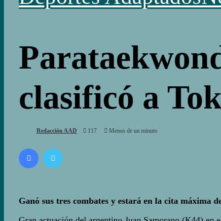
Parataekwond
clasificó a To
Redacción AAD
117
Menos de un minuto
Facebook
Twitter
Ganó sus tres combates y estará en la cita máxima d
Gran actuación del argentino Juan Samorano (K44) en el 