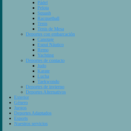
Pádel
Pelota
Squash
Racquetball
Tenis
Tenis de Mesa
Deportes con embarcación
Canotaje
Esquí Náutico
Remo
Yachting
Deportes de contacto
Judo
Karate
Lucha
Taekwondo
Deportes de invierno
Deportes Alternativos
Exterior
Género
Juegos
Deportes Adaptados
Esports
Nuestros servicios