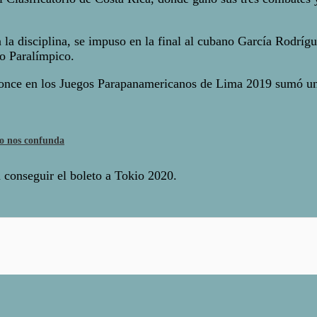
 la disciplina, se impuso en la final al cubano García Rodrígue
o Paralímpico.
ronce en los Juegos Parapanamericanos de Lima 2019 sumó un 
o nos confunda
conseguir el boleto a Tokio 2020.