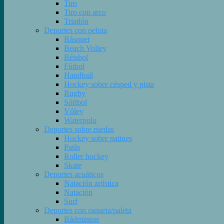
Tiro
Tiro con arco
Triatlón
Deportes con pelota
Básquet
Beach Volley
Béisbol
Fútbol
Handball
Hockey sobre césped y pista
Rugby
Sóftbol
Vóley
Waterpolo
Deportes sobre ruedas
Hockey sobre patines
Patín
Roller hockey
Skate
Deportes acuáticos
Natación artística
Natación
Surf
Deportes con raqueta/paleta
Bádminton