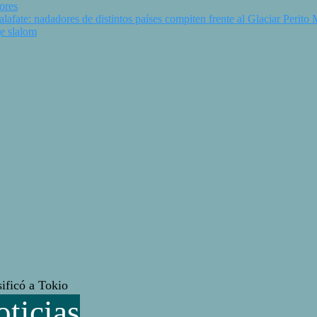
ores
fate: nadadores de distintos países compiten frente al Glaciar Perito
e slalom
ificó a Tokio
ticias