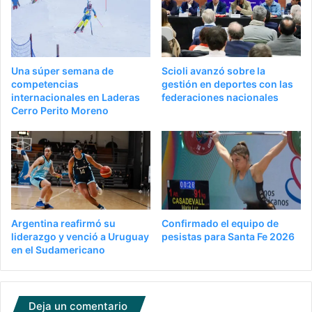
Una súper semana de
Scioli avanzó sobre la
competencias
gestión en deportes con las
internacionales en Laderas
federaciones nacionales
Cerro Perito Moreno
Argentina reafirmó su
Confirmado el equipo de
liderazgo y venció a Uruguay
pesistas para Santa Fe 2026
en el Sudamericano
Deja un comentario