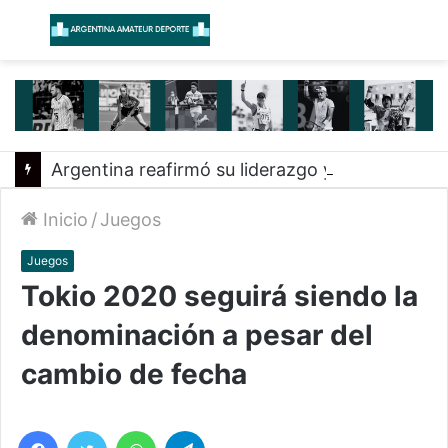
Menú
B
Argentina reafirmó su liderazgo y venció a Uruguay en el Sudamericano
Inicio
/
Juegos
Juegos
Tokio 2020 seguirá siendo la
denominación a pesar del
cambio de fecha
Facebook
Twitter
WhatsApp
Telegram