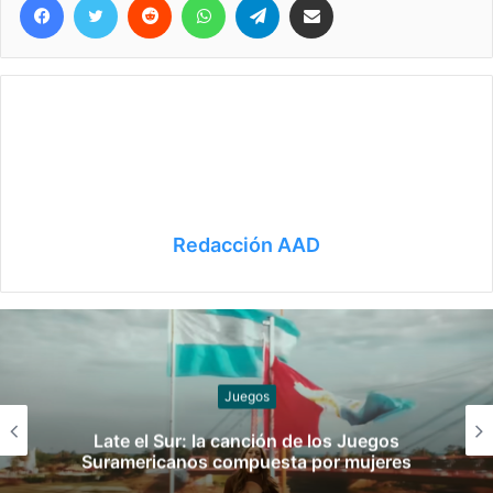
Redacción AAD
Slider
 de los Juegos
¡Ellos son! Los boxeador
ta por mujeres
pelearán en los Juegos