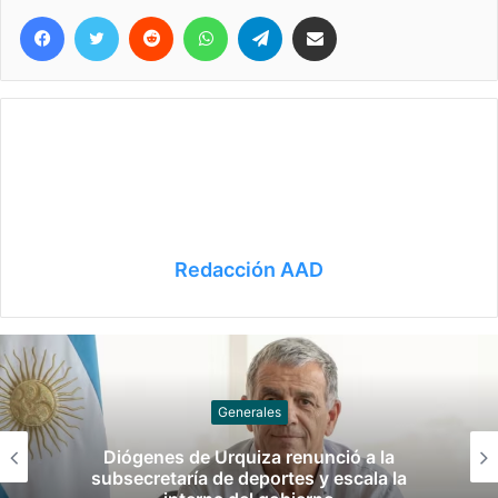
Facebook
Twitter
Reddit
WhatsApp
Telegram
Compartir vía correo electrónico
Redacción AAD
Canotaje
Manuel Tripano se consagró campeón
panamericano de canotaje slalom