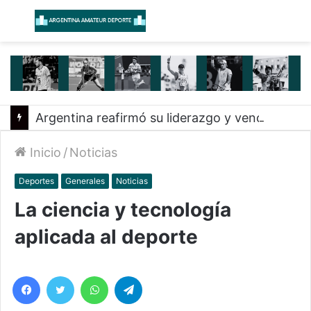
Menú
B
Argentina reafirmó su liderazgo y venció a Uruguay en el Sudamericano
Inicio
/
Noticias
Deportes
Generales
Noticias
La ciencia y tecnología
aplicada al deporte
Facebook
Twitter
WhatsApp
Telegram