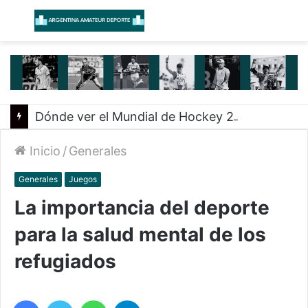
Menú
B
Dónde ver el Mundial de Hockey 2026: partidos de Las Leonas y Los Leones por ESPN y Disney+
Inicio
/
Generales
Generales
Juegos
La importancia del deporte
para la salud mental de los
refugiados
Facebook
Twitter
WhatsApp
Telegram