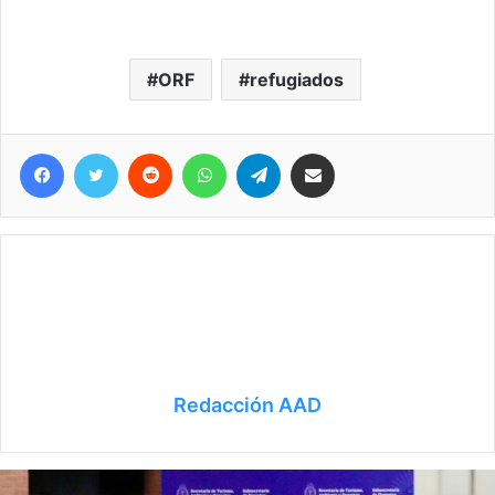
ORF
refugiados
Facebook
Twitter
Reddit
WhatsApp
Telegram
Compartir vía correo electrónico
Redacción AAD