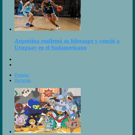
Argentina reafirmó su liderazgo y venció a
Uruguay en el Sudamericano
Pagina
anterior
Siguiente
página
Popular
Reciente