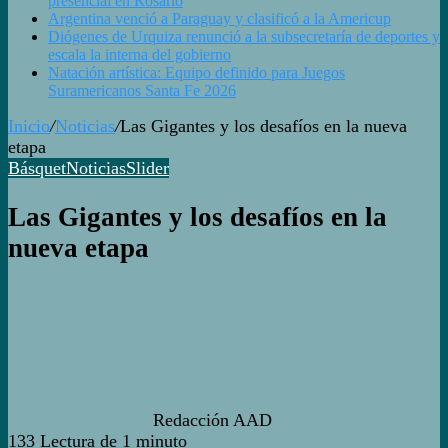
presencial en Rosario
Argentina venció a Paraguay y clasificó a la Americup
Diógenes de Urquiza renunció a la subsecretaría de deportes y
escala la interna del gobierno
Natación artística: Equipo definido para Juegos
Suramericanos Santa Fe 2026
Inicio
/
Noticias
/
Las Gigantes y los desafíos en la nueva
etapa
Básquet
Noticias
Slider
Las Gigantes y los desafíos en la
nueva etapa
Redacción AAD
133
Lectura de 1 minuto