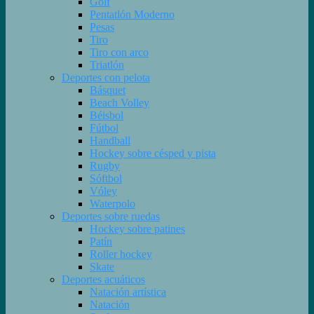
Golf
Pentatlón Moderno
Pesas
Tiro
Tiro con arco
Triatlón
Deportes con pelota
Básquet
Beach Volley
Béisbol
Fútbol
Handball
Hockey sobre césped y pista
Rugby
Sóftbol
Vóley
Waterpolo
Deportes sobre ruedas
Hockey sobre patines
Patín
Roller hockey
Skate
Deportes acuáticos
Natación artística
Natación