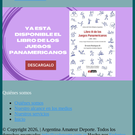
Quiénes somos
Quiénes somos
Nuestro alcance en los medios
Nuestros servicios
Inicio
© Copyright 2026, | Argentina Amateur Deporte. Todos los
derechos reservados
info@aadeporte.com.ar
Hecho por
Federico