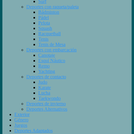
Surf
Deportes con raqueta/paleta
Bádminton
Pádel
Pelota
Squash
Racquetball
Tenis
Tenis de Mesa
Deportes con embarcación
Canotaje
Esquí Náutico
Remo
Yachting
Deportes de contacto
Judo
Karate
Lucha
Taekwondo
Deportes de invierno
Deportes Alternativos
Exterior
Género
Juegos
Deportes Adaptados