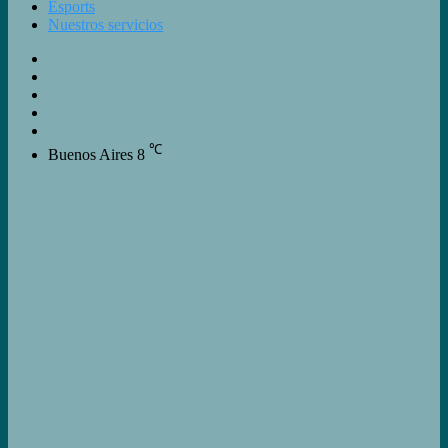
Esports
Nuestros servicios
Buscar
Switch
skin
Barra
Lateral
Artículo
Aleatorio
Iniciar
Sesión
℃
Buenos Aires
8