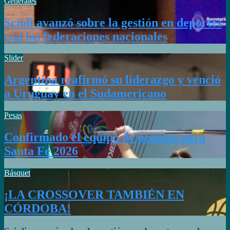
Generales
Scioli avanzó sobre la gestión en deportes
con las federaciones nacionales
Slider
Argentina reafirmó su liderazgo y venció
a Uruguay en el Sudamericano
Pesas
Confirmado el equipo de pesistas para
Santa Fe 2026
Básquet
¡LA CROSSOVER TAMBIÉN EN
CÓRDOBA!