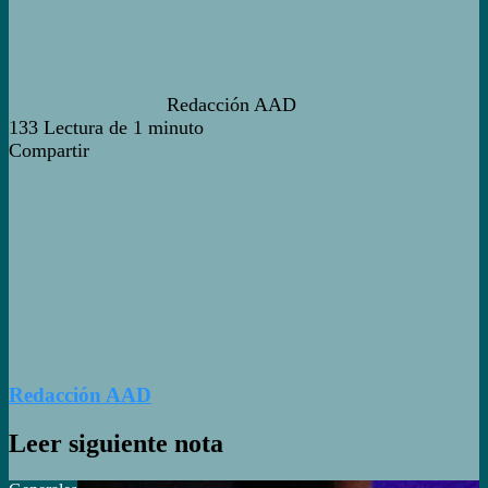
Redacción AAD
133
Lectura de 1 minuto
Facebook
Twitter
WhatsApp
Telegram
Compartir
Facebook
Twitter
Reddit
WhatsApp
Telegram
Compartir
vía
correo
electrónico
Redacción AAD
Leer siguiente nota