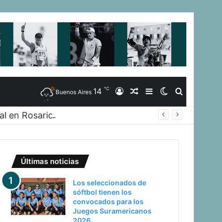
℃
14
Iniciar
Artículo
Barra
Switch
Buscar
Buenos Aires
al en Rosario
Sesión
Aleatorio
Lateral
skin
Últimas noticias
Los seleccionados de
sóftbol tienen los
convocados para los
Juegos Suramericanos
2026