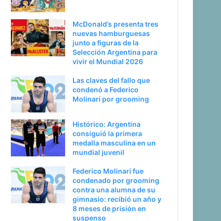
McDonald’s presenta tres
nuevas hamburguesas
junto a figuras de la
Selección Argentina para
vivir el Mundial 2026
Las claves del fallo que
condenó a Federico
Molinari por grooming
Histórico: Argentina
consiguió la primera
medalla masculina en un
mundial juvenil
Federico Molinari fue
condenado por grooming
contra una alumna de su
gimnasio: recibió un año y
8 meses de prisión en
suspenso