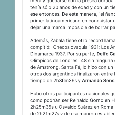
meta y quedarse con la presea dorada.
tenía sólo 20 años de edad y con un t
ese entonces. De esta manera, “el ñand
primer latinoamericano en conquistar
dejar una marca imposible de borrar par
Además, Zabala tiene otro record llama
compitió: Checoslovaquia 1931; Los Án
Dinamarca 1937. Por su parte,
Delfo C
Olímpicos de Londres ´48 sin ninguna e
de Amstrong, Santa Fé, lo hizo con u
otros dos argentinos finalizaron entre 
tiempo de 2h36m36s y
Armando Sensi
Hubo otros participantes nacionales qu
como podrían ser Reinaldo Gorno en H
2h25m35s u Osvaldo Suárez en Roma ´6
de 2h21m27s y de esa manera establec