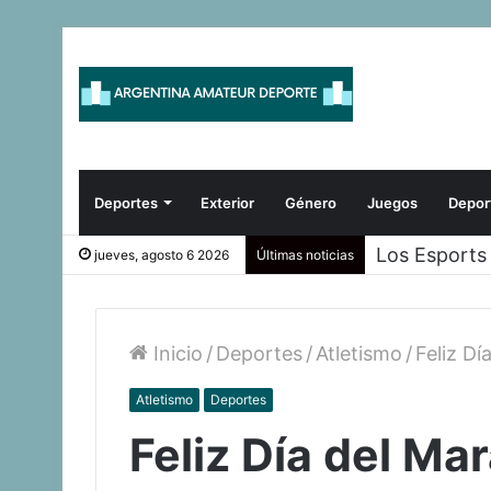
Deportes
Exterior
Género
Juegos
Depor
Los Esports
jueves, agosto 6 2026
Últimas noticias
Inicio
/
Deportes
/
Atletismo
/
Feliz Dí
Atletismo
Deportes
Feliz Día del Ma