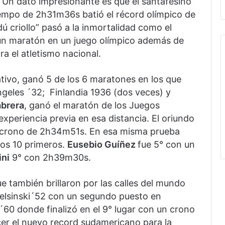
 Un dato impresionante es que el santafesino
iempo de 2h31m36s batió el récord olímpico de
ú criollo” pasó a la inmortalidad como el
 un maratón en un juego olímpico además de
a el atletismo nacional.
tivo, ganó 5 de los 6 maratones en los que
geles ´32; Finlandia 1936 (dos veces) y
abrera
, ganó el maratón de los Juegos
xperiencia previa en esa distancia. El oriundo
n crono de 2h34m51s. En esa misma prueba
los 10 primeros.
Eusebio Guíñez
fue 5° con un
ni
9° con 2h39m30s.
e también brillaron por las calles del mundo
elsinski´52 con un segundo puesto en
0 donde finalizó en el 9° lugar con un crono
er el nuevo record sudamericano para la