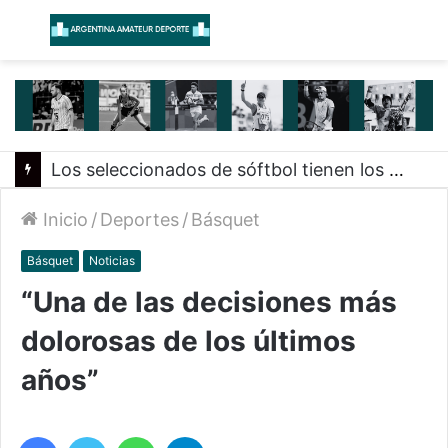
Menú
B
Los seleccionados de sóftbol tienen los convocados para los Juegos Suramericanos 2026
Inicio
/
Deportes
/
Básquet
Básquet
Noticias
“Una de las decisiones más
dolorosas de los últimos
años”
Facebook
Twitter
WhatsApp
Telegram