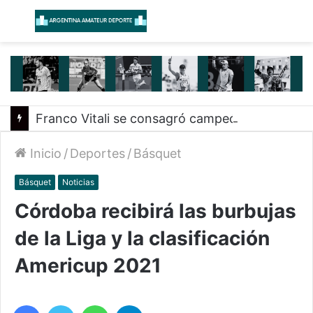
Menú
B
Franco Vitali se consagró campeón mundial de Phygital Dancing en Games of the Future 2026
Inicio
/
Deportes
/
Básquet
Básquet
Noticias
Córdoba recibirá las burbujas
de la Liga y la clasificación
Americup 2021
Facebook
Twitter
WhatsApp
Telegram