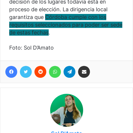
decisión de los lugares todavía está en
proceso de elección. La dirigencia local
garantiza que
Córdoba cumple con los
requisitos seleccionados para poder ser sede
de estas fechas
.
Foto: Sol D’Amato
Facebook
Twitter
Reddit
WhatsApp
Telegram
Compartir vía correo electrónico