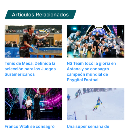
Artículos Relacionados
Tenis de Mesa: Definida la
NS Team tocó la gloria en
selección para los Juegos
Astana y se consagró
Suramericanos
campeón mundial de
Phygital Footbal
Franco Vitali se consagró
Una súper semana de