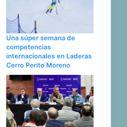
Una súper semana de
competencias
internacionales en Laderas
Cerro Perito Moreno