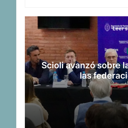
Leer s
Scioli avanzó sobre 
las federac
Scioli avanzó sobre la gestión en depo