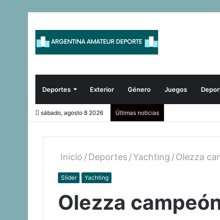
Deportes
Exterior
Género
Juegos
Depor
sábado, agosto 8 2026
Últimas noticias
Inicio
/
Deportes
/
Yachting
/
Olezza ca
Slider
Yachting
Olezza campeón