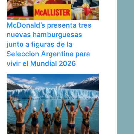
McDonald’s presenta tres
nuevas hamburguesas
junto a figuras de la
Selección Argentina para
vivir el Mundial 2026