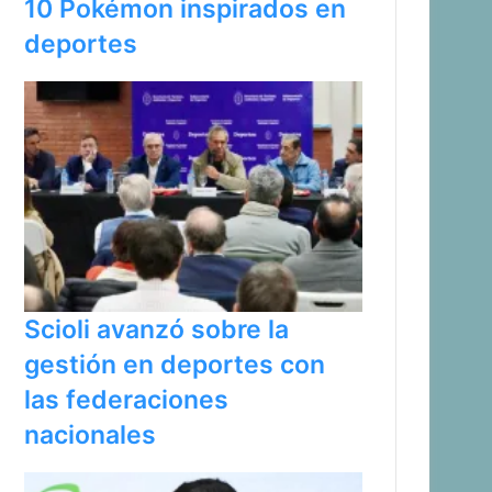
10 Pokémon inspirados en
deportes
Scioli avanzó sobre la
gestión en deportes con
las federaciones
nacionales