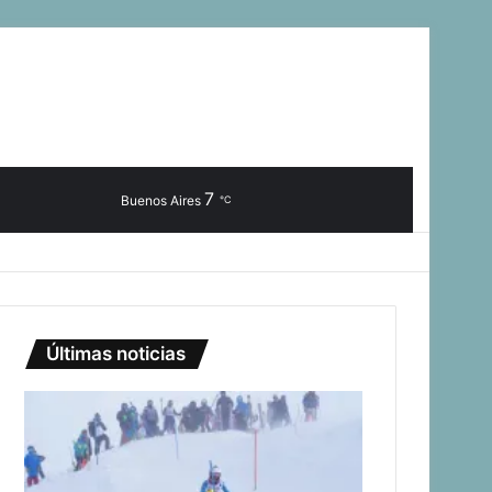
7
Iniciar
Artículo
Barra
Switch
Buscar
Buenos Aires
℃
Sesión
Aleatorio
Lateral
skin
Últimas noticias