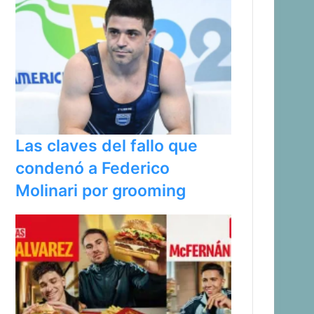
Las claves del fallo que
condenó a Federico
Molinari por grooming