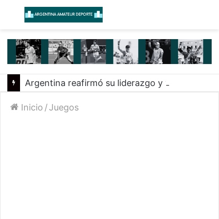
Menú
B
Argentina reafirmó su liderazgo y venció a Uruguay en el Sudamericano
Inicio
/
Juegos