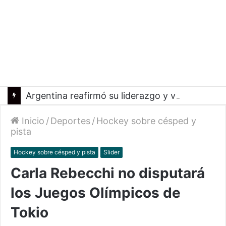
Argentina reafirmó su liderazgo y venció a Uruguay en el Sudamericano
Inicio
/
Deportes
/
Hockey sobre césped y
pista
Hockey sobre césped y pista
Slider
Carla Rebecchi no disputará
los Juegos Olímpicos de
Tokio