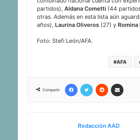
combinado nacional cuenta con expe
partidos),
Aldana Cometti
(44 partido
otras. Además en esta lista aún aguar
años),
Laurina Oliveros
(27) y
Romina
Foto: Stefi León/AFA.
AFA
Facebook
Twitter
Reddit
Compartir vía corr
Compartir
Redacción AAD