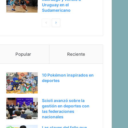
Uruguay en el
Sudamericano
Pagina
Siguiente
anterior
página
Popular
Reciente
10 Pokémon inspirados en
deportes
Scioli avanzó sobre la
gestión en deportes con
las federaciones
nacionales
Las claves del fallo que