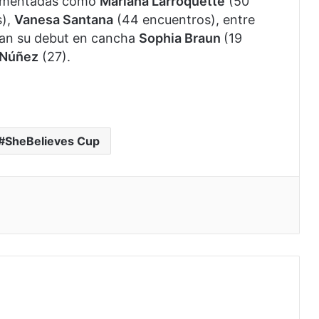
rimentadas como
Mariana Larroquette
(50
s),
Vanesa Santana
(44 encuentros), entre
dan su debut en cancha
Sophia Braun
(19
 Núñez
(27).
SheBelieves Cup
eo electrónico