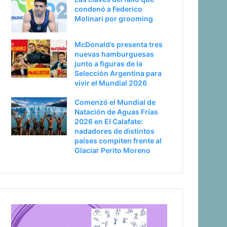
condenó a Federico
Molinari por grooming
McDonald’s presenta tres
nuevas hamburguesas
junto a figuras de la
Selección Argentina para
vivir el Mundial 2026
Comenzó el Mundial de
Natación de Aguas Frías
2026 en El Calafate:
nadadores de distintos
países compiten frente al
Glaciar Perito Moreno