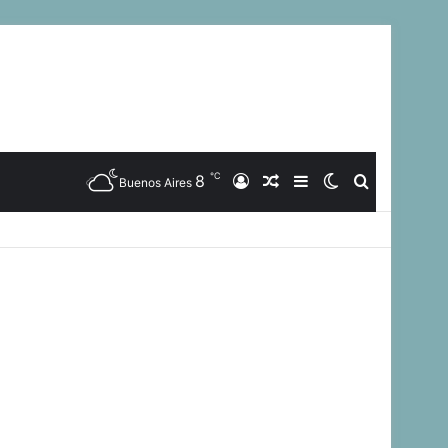
℃
8
Iniciar
Artículo
Barra
Switch
Buscar
Buenos Aires
Sesión
Aleatorio
Lateral
skin