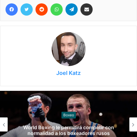
Facebook
Twitter
Reddit
WhatsApp
Telegram
Compartir vía correo electrónico
Joel Katz
Boxeo
World Boxing le permitirá competir con
normalidad a los boxeadores rusos