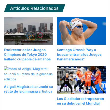
Artículos Relacionados
Exdirector de los Juegos
Santiago Grassi: “Voy a
Olímpicos de Tokyo 2020
buscar entrar a los Juegos
hallado culpable de amaños
Panamericanos”
Abigail Magistrati anunció su
retito de la gimnasia artística
Los Gladiadores tropezaron
en su debut en el Mundial