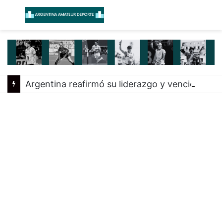
Menú
B
Argentina reafirmó su liderazgo y venció a Uruguay en el Sudamericano