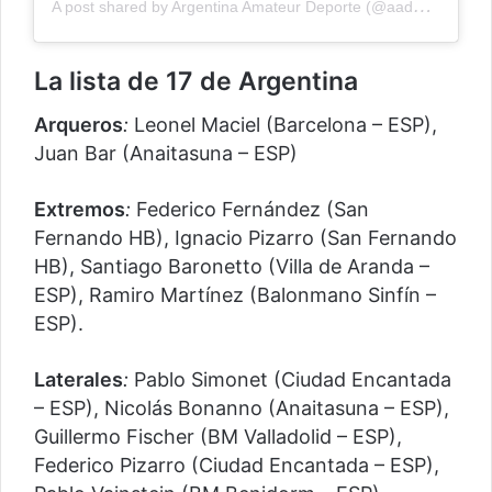
A
post shared by Argentina Amateur Deporte (@aadeporte)
La lista de 17 de Argentina
Arqueros
:
Leonel Maciel (Barcelona – ESP),
Juan Bar (Anaitasuna – ESP)
Extremos
:
Federico Fernández (San
Fernando HB), Ignacio Pizarro (San Fernando
HB), Santiago Baronetto (Villa de Aranda –
ESP), Ramiro Martínez (Balonmano Sinfín –
ESP).
Laterales
:
Pablo Simonet (Ciudad Encantada
– ESP), Nicolás Bonanno (Anaitasuna – ESP),
Guillermo Fischer (BM Valladolid – ESP),
Federico Pizarro (Ciudad Encantada – ESP),