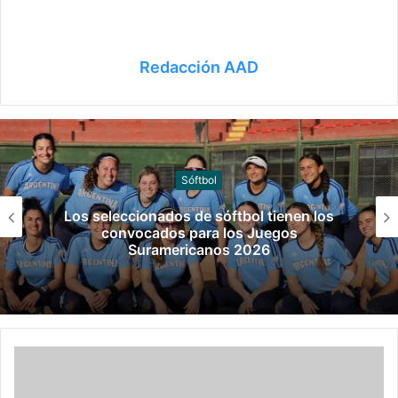
Redacción AAD
Canotaje
Manuel Tripano se consagró campeón
panamericano de canotaje slalom